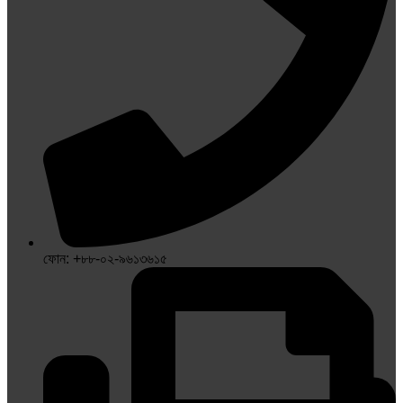
ফোন: +৮৮-০২-৯৬১৩৬১৫