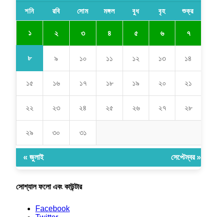
শনি
রবি
সোম
মঙ্গল
বুধ
বৃহ
শুক্র
১
২
৩
৪
৫
৬
৭
৮
৯
১০
১১
১২
১৩
১৪
১৫
১৬
১৭
১৮
১৯
২০
২১
২২
২৩
২৪
২৫
২৬
২৭
২৮
২৯
৩০
৩১
« জুলাই
সেপ্টেম্বর »
সোশ্যাল ফলো এবং কাউন্টার
Facebook