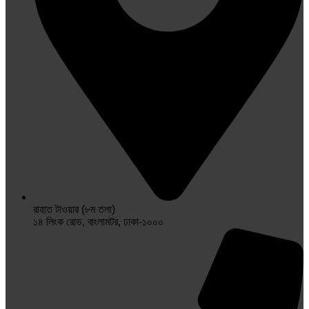
রাহাত টাওয়ার (৮ম তলা)
১৪ লিংক রোড, বাংলামটর, ঢাকা-১০০০