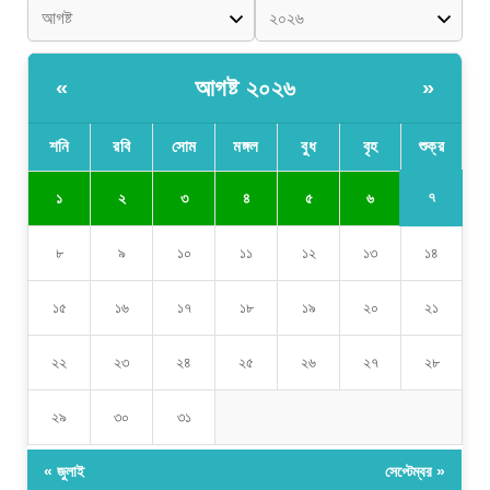
আগষ্ট ২০২৬
«
»
শনি
রবি
সোম
মঙ্গল
বুধ
বৃহ
শুক্র
৭
১
২
৩
৪
৫
৬
৮
৯
১০
১১
১২
১৩
১৪
১৫
১৬
১৭
১৮
১৯
২০
২১
২২
২৩
২৪
২৫
২৬
২৭
২৮
২৯
৩০
৩১
« জুলাই
সেপ্টেম্বর »