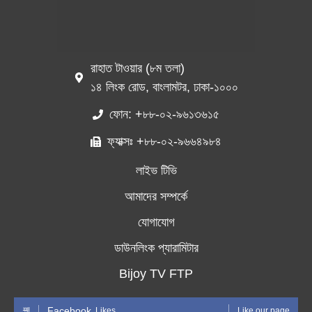
রাহাত টাওয়ার (৮ম তলা)
১৪ লিংক রোড, বাংলামটর, ঢাকা-১০০০
ফোন: +৮৮-০২-৯৬১৩৬১৫
ফ্যাক্সঃ +৮৮-০২-৯৬৬৪৯৮৪
লাইভ টিভি
আমাদের সম্পর্কে
যোগাযোগ
ডাউনলিংক প্যারামিটার
Bijoy TV FTP
Facebook
Likes
Like our page