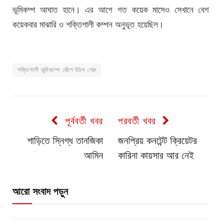
ভূমিকম্প আঘাত হানে। এর আগে গত কয়েক মাসেও সেখানে বেশ
কয়েকবার মাঝারি ও শক্তিশালী কম্পন অনুভূত হয়েছিল।
শক্তিশালী ভূমিকম্পে কেঁপে উঠল পেরু
পূর্ববর্তী খবর
পরবর্তী খবর
শাড়িতে স্নিগ্ধ তানজিকা
জনপ্রিয় কনটেন্ট ক্রিয়েটর
আমিন
কারিনা কায়সার আর নেই
আরো সংবাদ পড়ুন