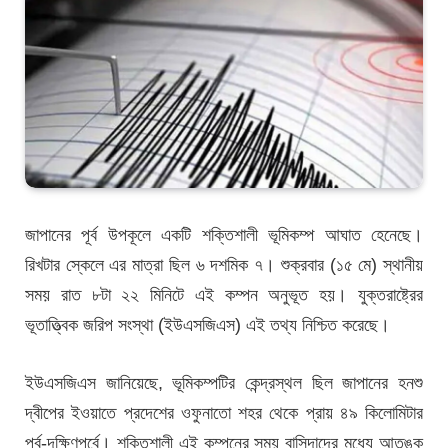
জাপানের পূর্ব উপকূলে একটি শক্তিশালী ভূমিকম্প আঘাত হেনেছে।
রিখটার স্কেলে এর মাত্রা ছিল ৬ দশমিক ৭। শুক্রবার (১৫ মে) স্থানীয়
সময় রাত ৮টা ২২ মিনিটে এই কম্পন অনুভূত হয়। যুক্তরাষ্ট্রের
ভূতাত্ত্বিক জরিপ সংস্থা (ইউএসজিএস) এই তথ্য নিশ্চিত করেছে।
ইউএসজিএস জানিয়েছে, ভূমিকম্পটির কেন্দ্রস্থল ছিল জাপানের হনশু
দ্বীপের ইওয়াতে প্রদেশের ওফুনাতো শহর থেকে প্রায় ৪৯ কিলোমিটার
পূর্ব-দক্ষিণপূর্বে। শক্তিশালী এই কম্পনের সময় বাসিন্দাদের মধ্যে আতঙ্ক