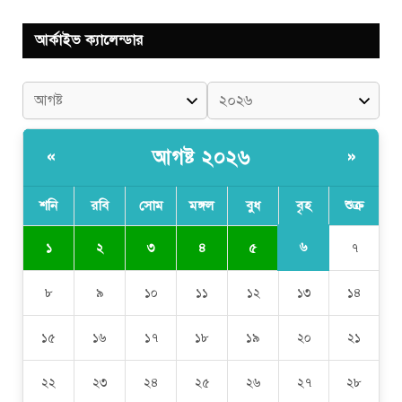
আর্কাইভ ক্যালেন্ডার
আগষ্ট ২০২৬
«
»
শনি
রবি
সোম
মঙ্গল
বুধ
বৃহ
শুক্র
৬
১
২
৩
৪
৫
৭
৮
৯
১০
১১
১২
১৩
১৪
১৫
১৬
১৭
১৮
১৯
২০
২১
২২
২৩
২৪
২৫
২৬
২৭
২৮