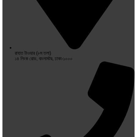
রাহাত টাওয়ার (৮ম তলা)
১৪ লিংক রোড, বাংলামটর, ঢাকা-১০০০