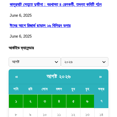
কালুরঘাট সেতুতে দুর্ঘটনা : বরখাস্ত ৪ রেলকর্মী, তদন্ত কমিটি গঠন
June 6, 2025
ঈদের আগে রিজার্ভ ছাড়াল ২৬ বিলিয়ন ডলার
June 6, 2025
আর্কাইভ ক্যালেন্ডার
আগষ্ট ২০২৬
«
»
শনি
রবি
সোম
মঙ্গল
বুধ
বৃহ
শুক্র
৭
১
২
৩
৪
৫
৬
৮
৯
১০
১১
১২
১৩
১৪