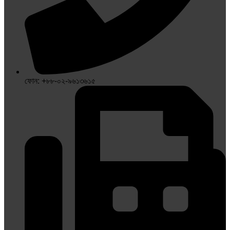
ফোন: +৮৮-০২-৯৬১৩৬১৫