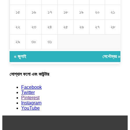
১৫
১৬
১৭
১৮
১৯
২০
২১
২২
২৩
২৪
২৫
২৬
২৭
২৮
২৯
৩০
৩১
« জুলাই
সেপ্টেম্বর »
সোশ্যাল ফলো এবং কাউন্টার
Facebook
Twitter
Pinterest
Instagram
YouTube