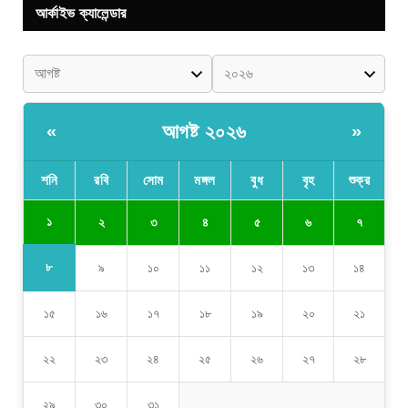
আর্কাইভ ক্যালেন্ডার
আগষ্ট ২০২৬
«
»
শনি
রবি
সোম
মঙ্গল
বুধ
বৃহ
শুক্র
১
২
৩
৪
৫
৬
৭
৮
৯
১০
১১
১২
১৩
১৪
১৫
১৬
১৭
১৮
১৯
২০
২১
২২
২৩
২৪
২৫
২৬
২৭
২৮
২৯
৩০
৩১