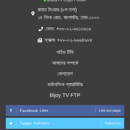
রাহাত টাওয়ার (৮ম তলা)
১৪ লিংক রোড, বাংলামটর, ঢাকা-১০০০
ফোন: +৮৮-০২-৯৬১৩৬১৫
ফ্যাক্সঃ +৮৮-০২-৯৬৬৪৯৮৪
লাইভ টিভি
আমাদের সম্পর্কে
যোগাযোগ
ডাউনলিংক প্যারামিটার
Bijoy TV FTP
Facebook
Likes
Like our page
Twitter
Followers
Follow Us