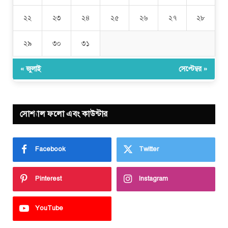
২২
২৩
২৪
২৫
২৬
২৭
২৮
২৯
৩০
৩১
« জুলাই
সেপ্টেম্বর »
সোশ্যাল ফলো এবং কাউন্টার
Facebook
Twitter
Pinterest
Instagram
YouTube