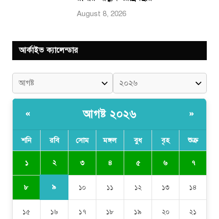
August 8, 2026
আর্কাইভ ক্যালেন্ডার
আগষ্ট ২০২৬
«
»
শনি
রবি
সোম
মঙ্গল
বুধ
বৃহ
শুক্র
২
১
৩
৪
৫
৬
৭
৯
৮
১০
১১
১২
১৩
১৪
১৫
১৬
১৭
১৮
১৯
২০
২১