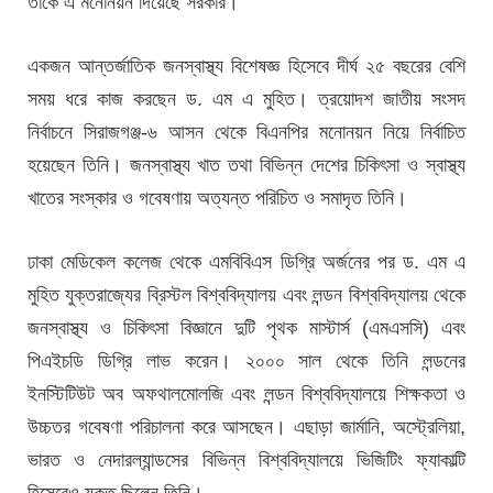
তাকে এ মনোনয়ন দিয়েছে সরকার।
একজন আন্তর্জাতিক জনস্বাস্থ্য বিশেষজ্ঞ হিসেবে দীর্ঘ ২৫ বছরের বেশি
সময় ধরে কাজ করছেন ড. এম এ মুহিত। ত্রয়োদশ জাতীয় সংসদ
নির্বাচনে সিরাজগঞ্জ-৬ আসন থেকে বিএনপির মনোনয়ন নিয়ে নির্বাচিত
হয়েছেন তিনি। জনস্বাস্থ্য খাত তথা বিভিন্ন দেশের চিকিৎসা ও স্বাস্থ্য
খাতের সংস্কার ও গবেষণায় অত্যন্ত পরিচিত ও সমাদৃত তিনি।
ঢাকা মেডিকেল কলেজ থেকে এমবিবিএস ডিগ্রি অর্জনের পর ড. এম এ
মুহিত যুক্তরাজ্যের ব্রিস্টল বিশ্ববিদ্যালয় এবং লন্ডন বিশ্ববিদ্যালয় থেকে
জনস্বাস্থ্য ও চিকিৎসা বিজ্ঞানে দুটি পৃথক মাস্টার্স (এমএসসি) এবং
পিএইচডি ডিগ্রি লাভ করেন। ২০০০ সাল থেকে তিনি লন্ডনের
ইনস্টিটিউট অব অফথালমোলজি এবং লন্ডন বিশ্ববিদ্যালয়ে শিক্ষকতা ও
উচ্চতর গবেষণা পরিচালনা করে আসছেন। এছাড়া জার্মানি, অস্ট্রেলিয়া,
ভারত ও নেদারল্যান্ডসের বিভিন্ন বিশ্ববিদ্যালয়ে ভিজিটিং ফ্যাকাল্টি
হিসেবেও যুক্ত ছিলেন তিনি।