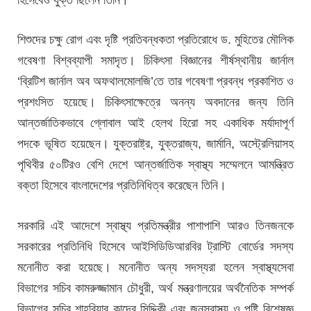
শিশুদের চক্ষু রোগ এবং দৃষ্টি প্রতিবন্ধকতা প্রতিরোধে ড. মুহিতের মৌলিক
গবেষণা বিশ্বব্যাপী সমাদৃত। চিকিৎসা বিজ্ঞানের শীর্ষস্থানীয় জার্নাল
‘ব্রিটিশ জার্নাল অব অফথালমোলজি’তে তার গবেষণা প্রবন্ধ প্রকাশিত ও
প্রশংসিত হয়েছে। চিকিৎসাক্ষেত্রে অনন্য অবদানের জন্য তিনি
আন্তর্জাতিকভাবে গ্লোবাল আই হেলথ হিরো সহ একাধিক মর্যাদাপূর্ণ
পদকে ভূষিত হয়েছেন। যুক্তরাষ্ট্র, যুক্তরাজ্য, জার্মানি, অস্ট্রেলিয়াসহ
পৃথিবীর ৫০টিরও বেশি দেশে আন্তর্জাতিক স্বাস্থ্য সম্মেলনে আমন্ত্রিত
বক্তা হিসেবে বাংলাদেশের প্রতিনিধিত্ব করেছেন তিনি।
সরকারি এই আদেশে স্বাস্থ্য প্রতিমন্ত্রীর পাশাপাশি আরও তিনজনকে
সরকারের প্রতিনিধি হিসেবে আইসিডিডিআরবির ট্রাস্টি বোর্ডের সদস্য
মনোনীত করা হয়েছে। মনোনীত অন্য সদস্যরা হলেন স্বাস্থ্যসেবা
বিভাগের সচিব কামরুজ্জামান চৌধুরী, অর্থ মন্ত্রণালয়ের অর্থনৈতিক সম্পর্ক
বিভাগের সচিব শাহরিয়ার কাদের সিদ্দিকী এবং জনস্বাস্থ্য ও পুষ্টি বিশেষজ্ঞ