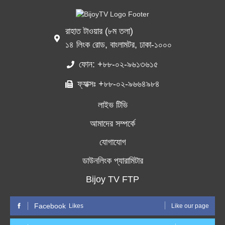
রাহাত টাওয়ার (৮ম তলা)
১৪ লিংক রোড, বাংলামটর, ঢাকা-১০০০
ফোন: +৮৮-০২-৯৬১৩৬১৫
ফ্যাক্সঃ +৮৮-০২-৯৬৬৪৯৮৪
লাইভ টিভি
আমাদের সম্পর্কে
যোগাযোগ
ডাউনলিংক প্যারামিটার
Bijoy TV FTP
Facebook
Likes
Like our page