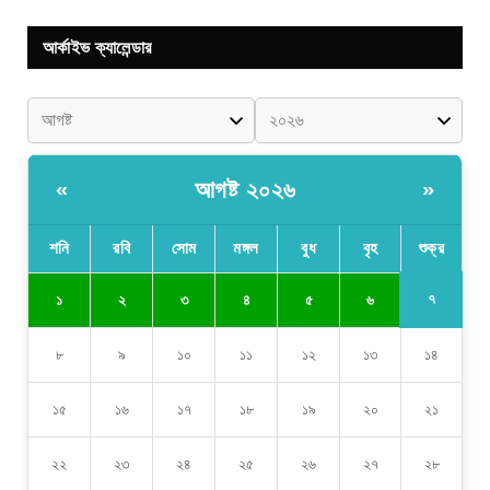
আর্কাইভ ক্যালেন্ডার
আগষ্ট ২০২৬
«
»
শনি
রবি
সোম
মঙ্গল
বুধ
বৃহ
শুক্র
৭
১
২
৩
৪
৫
৬
৮
৯
১০
১১
১২
১৩
১৪
১৫
১৬
১৭
১৮
১৯
২০
২১
২২
২৩
২৪
২৫
২৬
২৭
২৮