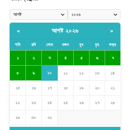
আগষ্ট ২০২৬
«
»
শনি
রবি
সোম
মঙ্গল
বুধ
বৃহ
শুক্র
৩
১
২
৪
৫
৬
৭
১০
৮
৯
১১
১২
১৩
১৪
১৫
১৬
১৭
১৮
১৯
২০
২১
২২
২৩
২৪
২৫
২৬
২৭
২৮
২৯
৩০
৩১