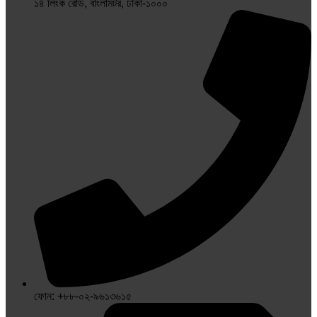
১৪ লিংক রোড, বাংলামটর, ঢাকা-১০০০
ফোন: +৮৮-০২-৯৬১৩৬১৫