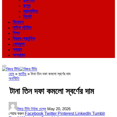
রাজশাহী
রংপুর
ময়মনসিংহ
সিলেট
বিনোদন
লাইফ স্টাইল
শিক্ষা
বিজ্ঞান-প্রযুক্তি
খেলাধুলা
স্বাস্থ্য
অন্যান্য
হোম
»
জাতীয়
»
টানা তিন দফা কমলো স্বর্ণের দাম
অর্থনীতি
টানা তিন দফা কমলো স্বর্ণের দাম
বিজয় টিভি নিউজ ডেস্ক
May 20, 2026
শেয়ার করুন
Facebook
Twitter
Pinterest
LinkedIn
Tumblr