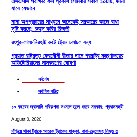
এসএসসি পরীক্ষার ফল প্রকাশ সোমবার সকাল ১০টায়, জানা
যাবে যেভাবে
নানা অপপ্রচারের মাধ্যমে অনেকেই সরকারের কাজে বাধা
সৃষ্টি করছে: রুহুল কবির রিজভী
রংপুর-লালমনিরহাট রুটে ট্রেন চলাচল বন্ধ
প্রয়াত রাষ্ট্রদূত ফেরদৌসী রীতার নামে পররাষ্ট্র মন্ত্রণালয়ের
অডিটোরিয়ামের নামকরণের ঘোষণা
সর্বশেষ
সর্বাধিক পঠিত
১০ বছরের জ্বালানি পরিকল্পনা সংসদে তুলে ধরবে সরকার: প্রধানমন্ত্রী
August 9, 2026
দাঁড়িয়ে থাকা ট্রাকে আরেক ট্রাকের ধাক্কা, বাবা-ছেলেসহ নিহত ৩