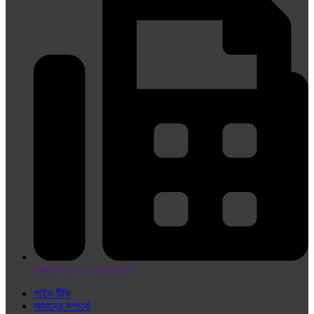
ফ্যাক্সঃ +৮৮-০২-৯৬৬৪৯৮৪
লাইভ টিভি
আমাদের সম্পর্কে