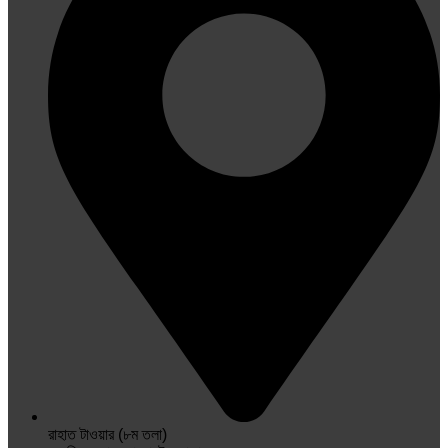
রাহাত টাওয়ার (৮ম তলা)