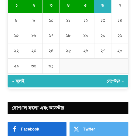
৬
১
২
৩
৪
৫
৭
৮
৯
১০
১১
১২
১৩
১৪
১৫
১৬
১৭
১৮
১৯
২০
২১
২২
২৩
২৪
২৫
২৬
২৭
২৮
২৯
৩০
৩১
« জুলাই
সেপ্টেম্বর »
সোশ্যাল ফলো এবং কাউন্টার
Facebook
Twitter