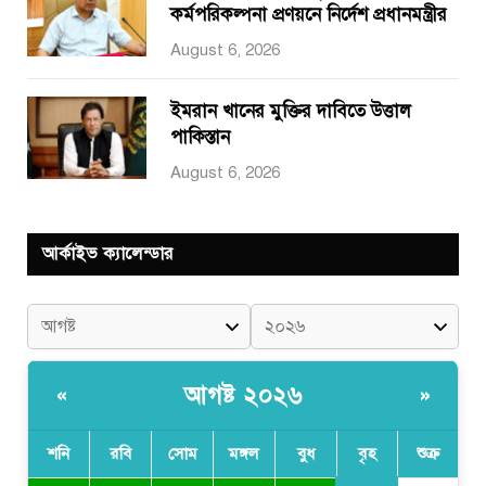
কর্মপরিকল্পনা প্রণয়নে নির্দেশ প্রধানমন্ত্রীর
August 6, 2026
ইমরান খানের মুক্তির দাবিতে উত্তাল
পাকিস্তান
August 6, 2026
আর্কাইভ ক্যালেন্ডার
আগষ্ট ২০২৬
«
»
শনি
রবি
সোম
মঙ্গল
বুধ
বৃহ
শুক্র