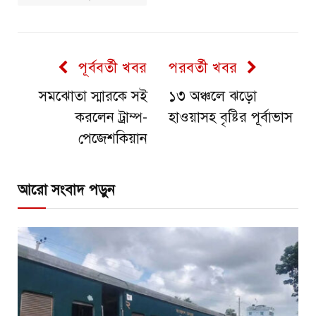
পূর্ববর্তী খবর
পরবর্তী খবর
সমঝোতা স্মারকে সই
১৩ অঞ্চলে ঝড়ো
করলেন ট্রাম্প-
হাওয়াসহ বৃষ্টির পূর্বাভাস
পেজেশকিয়ান
আরো সংবাদ পড়ুন