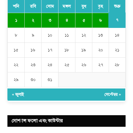
শনি
রবি
সোম
মঙ্গল
বুধ
বৃহ
শুক্র
৭
১
২
৩
৪
৫
৬
৮
৯
১০
১১
১২
১৩
১৪
১৫
১৬
১৭
১৮
১৯
২০
২১
২২
২৩
২৪
২৫
২৬
২৭
২৮
২৯
৩০
৩১
« জুলাই
সেপ্টেম্বর »
সোশ্যাল ফলো এবং কাউন্টার