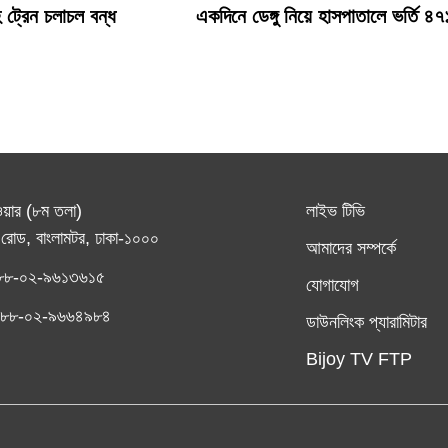
 ট্রেন চলাচল বন্ধ
একদিনে ডেঙ্গু নিয়ে হাসপাতালে ভর্তি ৪৭
ওয়ার (৮ম তলা)
লাইভ টিভি
রোড, বাংলামটর, ঢাকা-১০০০
আমাদের সম্পর্কে
৮৮-০২-৯৬১৩৬১৫
যোগাযোগ
ঃ +৮৮-০২-৯৬৬৪৯৮৪
ডাউনলিংক প্যারামিটার
Bijoy TV FTP