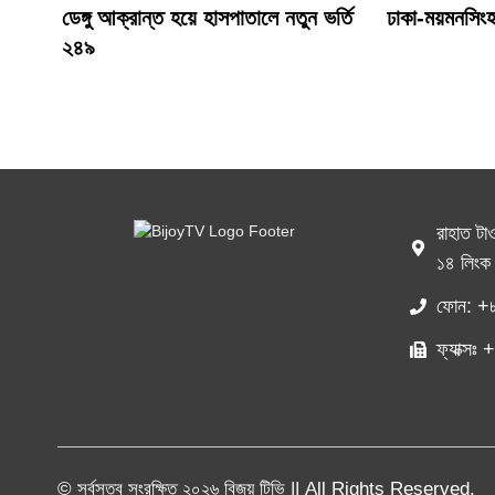
ডেঙ্গু আক্রান্ত হয়ে হাসপাতালে নতুন ভর্তি
ঢাকা-ময়মনসিংহ
২৪৯
রাহাত টা
১৪ লিংক 
ফোন: +
ফ্যাক্স
© সর্বসত্ব সংরক্ষিত ২০২৬ বিজয় টিভি || All Rights Reserved.