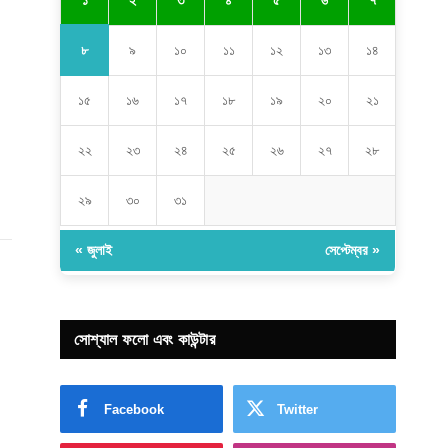
২
৩
৪
৫
৬
৭
৮
৯
১০
১১
১২
১৩
১৪
১৫
১৬
১৭
১৮
১৯
২০
২১
২২
২৩
২৪
২৫
২৬
২৭
২৮
২৯
৩০
৩১
« জুলাই
সেপ্টেম্বর »
সোশ্যাল ফলো এবং কাউন্টার
Facebook
Twitter