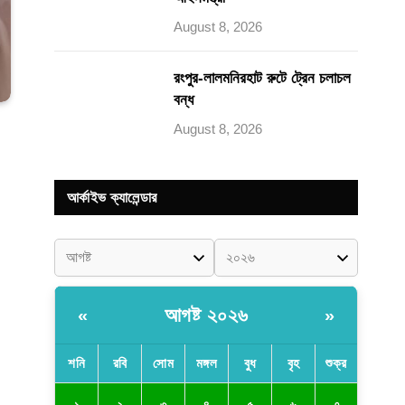
August 8, 2026
রংপুর-লালমনিরহাট রুটে ট্রেন চলাচল
বন্ধ
August 8, 2026
আর্কাইভ ক্যালেন্ডার
আগষ্ট ২০২৬
«
»
শনি
রবি
সোম
মঙ্গল
বুধ
বৃহ
শুক্র
১