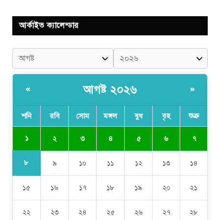
আর্কাইভ ক্যালেন্ডার
আগষ্ট ২০২৬
«
»
শনি
রবি
সোম
মঙ্গল
বুধ
বৃহ
শুক্র
১
২
৩
৪
৫
৬
৭
৮
৯
১০
১১
১২
১৩
১৪
১৫
১৬
১৭
১৮
১৯
২০
২১
২২
২৩
২৪
২৫
২৬
২৭
২৮