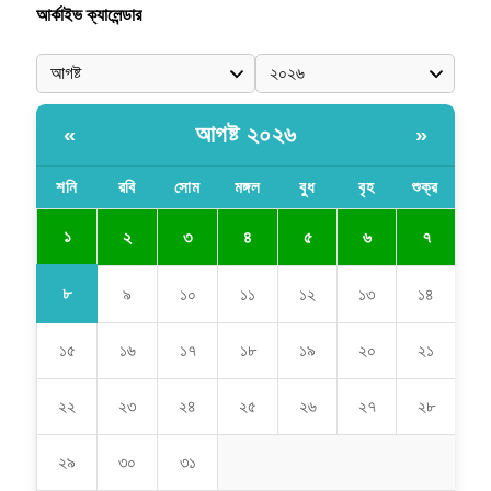
আর্কাইভ ক্যালেন্ডার
আগষ্ট ২০২৬
«
»
শনি
রবি
সোম
মঙ্গল
বুধ
বৃহ
শুক্র
১
২
৩
৪
৫
৬
৭
৮
৯
১০
১১
১২
১৩
১৪
১৫
১৬
১৭
১৮
১৯
২০
২১
২২
২৩
২৪
২৫
২৬
২৭
২৮
২৯
৩০
৩১