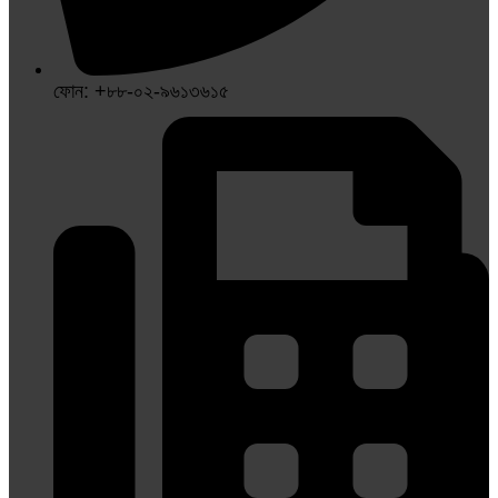
ফোন: +৮৮-০২-৯৬১৩৬১৫