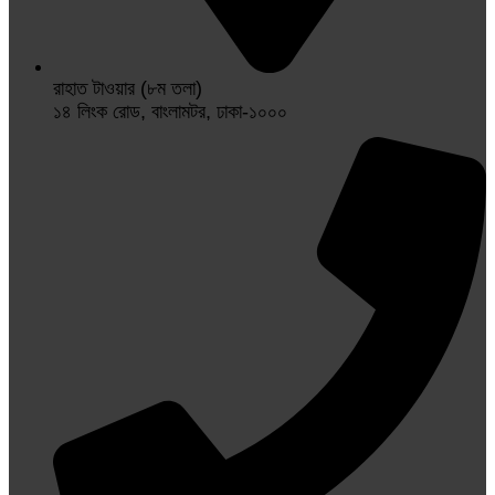
রাহাত টাওয়ার (৮ম তলা)
১৪ লিংক রোড, বাংলামটর, ঢাকা-১০০০