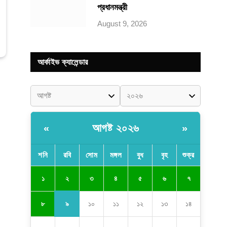
প্রধানমন্ত্রী
August 9, 2026
আর্কাইভ ক্যালেন্ডার
আগষ্ট ২০২৬
«
»
শনি
রবি
সোম
মঙ্গল
বুধ
বৃহ
শুক্র
২
১
৩
৪
৫
৬
৭
৯
৮
১০
১১
১২
১৩
১৪