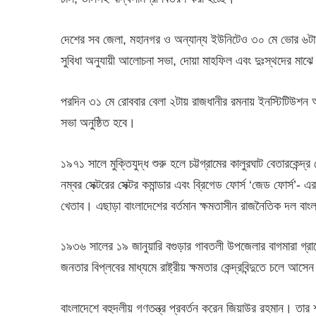
দেশের সব জেলা, মহানগর ও অন্যান্য ইউনিটেও ৩০ মে ভোর ৬টা
সুবিধা অনুযায়ী আলোচনা সভা, দোয়া মাহফিল এবং দুঃস্থদের মাঝে খ
পরদিন ৩১ মে রোববার বেলা ২টায় রাজধানীর রমনায় ইনস্টিটিউশন 
সভা অনুষ্ঠিত হবে।
১৯৭১ সালে মুক্তিযুদ্ধ শুরু হলে চট্টগ্রামের কালুরঘাট বেতারকেন্
নম্বর সেক্টরের সেক্টর কমান্ডার এবং ব্রিগেড ফোর্স ‘জেড ফোর্স’
খেতাব। এছাড়া বাংলাদেশের বর্তমান ক্ষমতাসীন রাজনৈতিক দল বাংল
১৯৩৬ সালের ১৯ জানুয়ারি বগুড়ার গাবতলী উপজেলার বাগমারা গ্র
জনতার বিপ্লবের মাধ্যমে রাষ্ট্রীয় ক্ষমতার কেন্দ্রবিন্দুতে চলে আস
বাংলাদেশে বহুদলীয় গণতন্ত্র প্রবর্তন করেন জিয়াউর রহমান। তার শ