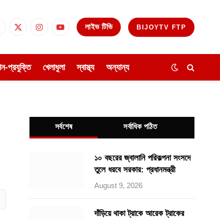
লাইভ টিভি
BIJOYTV FTP
Facebook
X
Instagram
YouTube
(Twitter)
ঞান-প্রযুক্তি
খেলাধুলা
স্বাস্থ্য
অন্যান্য
সর্বশেষ
সর্বাধিক পঠিত
১০ বছরের জ্বালানি পরিকল্পনা সংসদে
তুলে ধরবে সরকার: প্রধানমন্ত্রী
August 9, 2026
ube
দাঁড়িয়ে থাকা ট্রাকে আরেক ট্রাকের