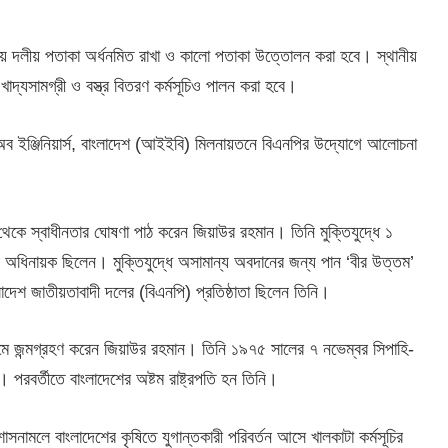
য় দলীয় পতাকা অর্ধনমিত রাখা ও কালো পতাকা উত্তোলন করা হবে। স্থানীয়
াদ্যসামগ্রী ও বস্ত্র বিতরণ কর্মসূচিও পালন করা হবে।
অব ইঞ্জিনিয়ার্স, বাংলাদেশ (আইইবি) মিলনায়তনে বিএনপির উদ্যোগে আলোচনা
দ্র থেকে স্বাধীনতার ঘোষণা পাঠ করেন জিয়াউর রহমান। তিনি মুক্তিযুদ্ধে ১
- এর অধিনায়ক ছিলেন। মুক্তিযুদ্ধে অসামান্য অবদানের জন্য পান ‘বীর উত্তম’
াদেশ জাতীয়তাবাদী দলের (বিএনপি) প্রতিষ্ঠাতা ছিলেন তিনি।
ামে জন্মগ্রহণ করেন জিয়াউর রহমান। তিনি ১৯৭৫ সালের ৭ নভেম্বর সিপাহি-
েন। পরবর্তীতে বাংলাদেশের অষ্টম রাষ্ট্রপতি হন তিনি।
াসনামলে বাংলাদেশের কৃষিতে যুগান্তকারী পরিবর্তন আসে খালকাটা কর্মসূচির