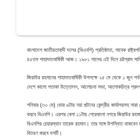
বাংলাদেশ জাতীয়তাবাদী দলের (বিএনপি) প্রতিষ্ঠাতা, সাবেক রাষ্ট্
৪৫তম শাহাদাতবার্ষিকী আজ। ১৯৮১ সালের এই দিনে চট্টগ্রাম সার্
জিয়াউর রহমানের শাহাদাতবার্ষিকী উপলক্ষে ২৫ মে থেকে ১ জুন পর্
দেশে কালো পতাকা উত্তোলন, আলোচনা সভা, আলোকচিত্র প্রদর্শনী
শনিবার (৩০ মে) ভোর ৬টায় নয়া পল্টনের কেন্দ্রীয় কার্যালয়সহ স
করবে বিএনপি। এরপর বেলা ১১টায় শেরেবাংলা নগরে জিয়াউর রহমানে
বিএনপির চেয়ারম্যান তারেক রহমান। তার সঙ্গে উপস্থিত থাকবেন দল
বিতরণ করবে দলটি।