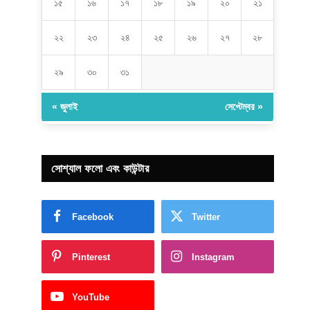
১৫
১৬
১৭
১৮
১৯
২০
২১
২২
২৩
২৪
২৫
২৬
২৭
২৮
২৯
৩০
৩১
« জুলাই
সেপ্টেম্বর »
সোশ্যাল ফলো এবং কাউন্টার
Facebook
Twitter
Pinterest
Instagram
YouTube