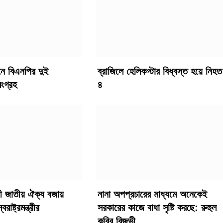
াচনে বিএনপির দুই
ব্রাজিলে হেলিকপ্টার বিধ্বস্ত হয়ে নিহত
ংগ্রহ
৪
ধী জাতীয় ঐক্য বজায়
নানা অপপ্রচারের মাধ্যমে অনেকেই
াষ্ট্রমন্ত্রীর
সরকারের কাজে বাধা সৃষ্টি করছে: রুহুল
কবির রিজভী