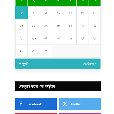
২
৩
৪
৫
৬
৭
৮
৯
১০
১১
১২
১৩
১৪
১৫
১৬
১৭
১৮
১৯
২০
২১
২২
২৩
২৪
২৫
২৬
২৭
২৮
২৯
৩০
৩১
« জুলাই
সেপ্টেম্বর »
সোশ্যাল ফলো এবং কাউন্টার
Facebook
Twitter