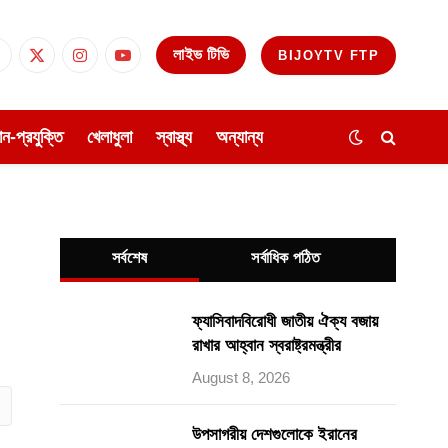
লাইভ টিভি
BIJOYTV FTP
Facebook
X
Instagram
YouTube
(Twitter)
ঞান-প্রযুক্তি
খেলাধুলা
স্বাস্থ্য
অন্যান্য
সর্বশেষ
সর্বাধিক পঠিত
ফ্যাসিবাদবিরোধী জাতীয় ঐক্য বজায়
রাখার আহ্বান স্বরাষ্ট্রমন্ত্রীর
August 8, 2026
ube
উপসাগরীয় দেশগুলোকে ইরানের