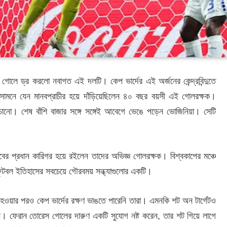
 গোলে ড্র করলো নবাগত এই দলটি। কেপ ভার্দের এই অর্জনের কেন্দ্রবিন্দুতে
সামনে যেন মানবপ্রাচীর হয়ে দাঁড়িয়েছিলেন ৪০ বছর বয়সী এই গোলরক্ষক।
চানো। শেষ বাঁশি বাজার সঙ্গে সঙ্গেই আবেগে ভেঙে পড়েন ভোজিনিয়া। সেটি
বের প্রধান কারিগর হয়ে রইলেন তাদের অভিজ্ঞ গোলরক্ষক। বিশ্বকাপের মঞ্চে
ফুটবল ইতিহাসের সবচেয়ে গৌরবময় সন্ধ্যাগুলোর একটি।
র হওয়ার পরও কেপ ভার্দের রক্ষণ ভাঙতে পারেনি তারা। এমনকি শট অন টার্গেটও
েন। ফেরান তোরেস গোলের দারুণ একটি সুযোগ নষ্ট করেন, তার শট গিয়ে লাগে