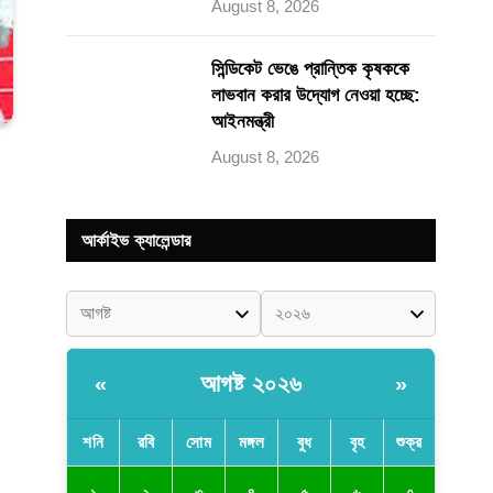
August 8, 2026
সিন্ডিকেট ভেঙে প্রান্তিক কৃষককে
লাভবান করার উদ্যোগ নেওয়া হচ্ছে:
আইনমন্ত্রী
August 8, 2026
আর্কাইভ ক্যালেন্ডার
আগষ্ট ২০২৬
«
»
শনি
রবি
সোম
মঙ্গল
বুধ
বৃহ
শুক্র
১