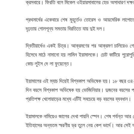
ক্রসবারে। ফিরতি বলে মিকেল ওইয়ারসাবালের হেড অসাধারণ দক্ষ
প্রথমার্ধের একেবারে শেষ মুহূর্তেও তোরেস ও আয়মেরিক লাপোর্
দৃঢ়তায় গোলশূন্য সমতায় বিরতিতে যায় দুই দল।
দ্বিতীয়ার্ধেও একই চিত্র। আক্রমণের পর আক্রমণ চালিয়েও গোল
হিসেবে মাঠে নামানো হয় লামিন ইয়ামালকে। চোট কাটিয়ে পুরোপ
কোচ লুইস দে লা ফুয়েন্তে।
ইয়ামালের এই ম্যাচ দিয়েই বিশ্বকাপ অভিষেক হয়। ১৮ বছর ৩৪২ 
দিন বয়সে বিশ্বকাপ অভিষেক হয় ভোজিনিয়ার। দুজনের বয়সের পার
প্রতিপক্ষ খেলোয়াড়ের মধ্যে এটিই সবচেয়ে বড় বয়সের ব্যবধান।
ইয়ামালকে নামিয়েও জালের দেখা পায়নি স্পেন। শেষ পর্যন্ত আর
ইতিহাসের অন্যতম স্মরণীয় ড্র তুলে নেয় কেপ ভার্দে। আর সেই 