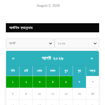
August 5, 2026
আর্কাইভ ক্যালেন্ডার
আগষ্ট ২০২৬
«
»
শনি
রবি
সোম
মঙ্গল
বুধ
বৃহ
শুক্র
৬
১
২
৩
৪
৫
৭
৮
৯
১০
১১
১২
১৩
১৪