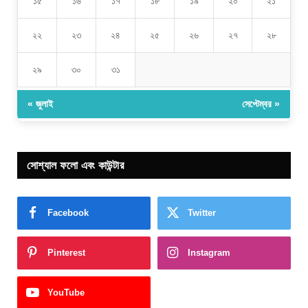
১৫
১৬
১৭
১৮
১৯
২০
২১
২২
২৩
২৪
২৫
২৬
২৭
২৮
২৯
৩০
৩১
« জুলাই
সেপ্টেম্বর »
সোশ্যাল ফলো এবং কাউন্টার
Facebook
Twitter
Pinterest
Instagram
YouTube