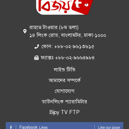
রাহাত টাওয়ার (৮ম তলা)
১৪ লিংক রোড, বাংলামটর, ঢাকা-১০০০
ফোন: +৮৮-০২-৯৬১৩৬১৫
ফ্যাক্সঃ +৮৮-০২-৯৬৬৪৯৮৪
লাইভ টিভি
আমাদের সম্পর্কে
যোগাযোগ
ডাউনলিংক প্যারামিটার
Bijoy TV FTP
Facebook
Likes
Like our page