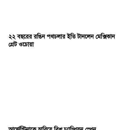
২২ বছরের রঙিন পথচলার ইতি টানলেন মেক্সিকান
গ্রেট ওচোয়া
আর্জেন্টিনাকে হারিয়ে বিশ্ব চ্যাম্পিয়ন স্পেন