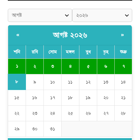
আগষ্ট ২০২৬
«
»
শনি
রবি
সোম
মঙ্গল
বুধ
বৃহ
শুক্র
১
২
৩
৪
৫
৬
৭
৮
৯
১০
১১
১২
১৩
১৪
১৫
১৬
১৭
১৮
১৯
২০
২১
২২
২৩
২৪
২৫
২৬
২৭
২৮
২৯
৩০
৩১