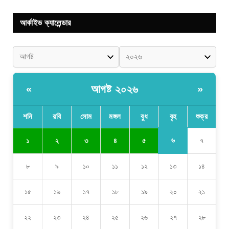
আর্কাইভ ক্যালেন্ডার
আগষ্ট ২০২৬
«
»
শনি
রবি
সোম
মঙ্গল
বুধ
বৃহ
শুক্র
৬
১
২
৩
৪
৫
৭
৮
৯
১০
১১
১২
১৩
১৪
১৫
১৬
১৭
১৮
১৯
২০
২১
২২
২৩
২৪
২৫
২৬
২৭
২৮