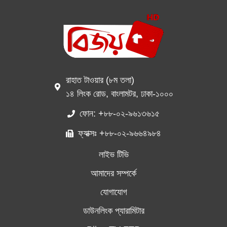
রাহাত টাওয়ার (৮ম তলা)
১৪ লিংক রোড, বাংলামটর, ঢাকা-১০০০
ফোন: +৮৮-০২-৯৬১৩৬১৫
ফ্যাক্সঃ +৮৮-০২-৯৬৬৪৯৮৪
লাইভ টিভি
আমাদের সম্পর্কে
যোগাযোগ
ডাউনলিংক প্যারামিটার