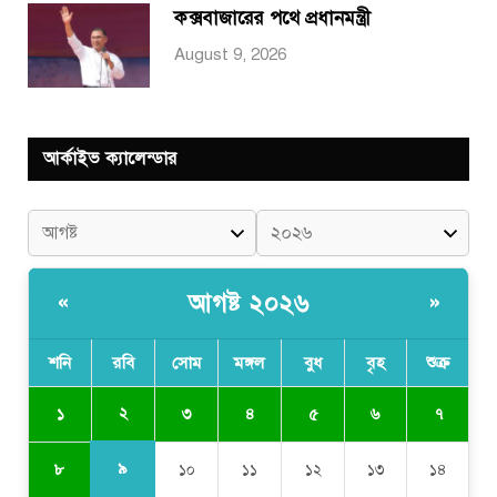
কক্সবাজারের পথে প্রধানমন্ত্রী
August 9, 2026
আর্কাইভ ক্যালেন্ডার
আগষ্ট ২০২৬
«
»
শনি
রবি
সোম
মঙ্গল
বুধ
বৃহ
শুক্র
২
১
৩
৪
৫
৬
৭
৯
৮
১০
১১
১২
১৩
১৪