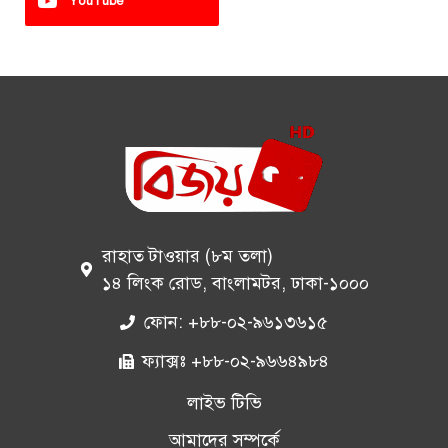
YouTube
রাহাত টাওয়ার (৮ম তলা)
১৪ লিংক রোড, বাংলামটর, ঢাকা-১০০০
ফোন: +৮৮-০২-৯৬১৩৬১৫
ফ্যাক্সঃ +৮৮-০২-৯৬৬৪৯৮৪
লাইভ টিভি
আমাদের সম্পর্কে