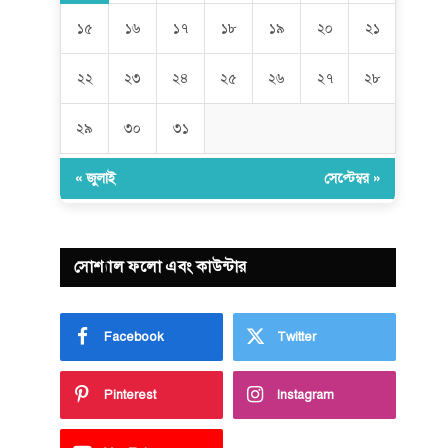
১৫
১৬
১৭
১৮
১৯
২০
২১
২২
২৩
২৪
২৫
২৬
২৭
২৮
২৯
৩০
৩১
« জুলাই
সেপ্টেম্বর »
সোশ্যাল ফলো এবং কাউন্টার
Facebook
Twitter
Pinterest
Instagram