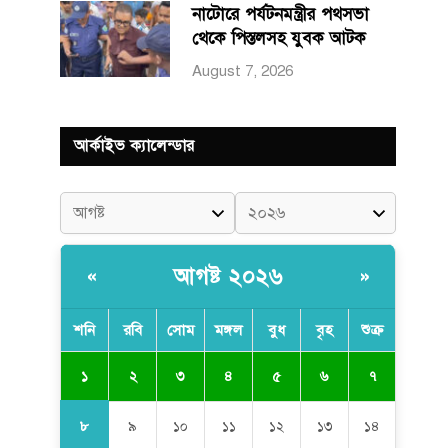
নাটোরে পর্যটনমন্ত্রীর পথসভা
থেকে পিস্তলসহ যুবক আটক
August 7, 2026
আর্কাইভ ক্যালেন্ডার
আগষ্ট ২০২৬
«
»
শনি
রবি
সোম
মঙ্গল
বুধ
বৃহ
শুক্র
১
২
৩
৪
৫
৬
৭
৮
৯
১০
১১
১২
১৩
১৪