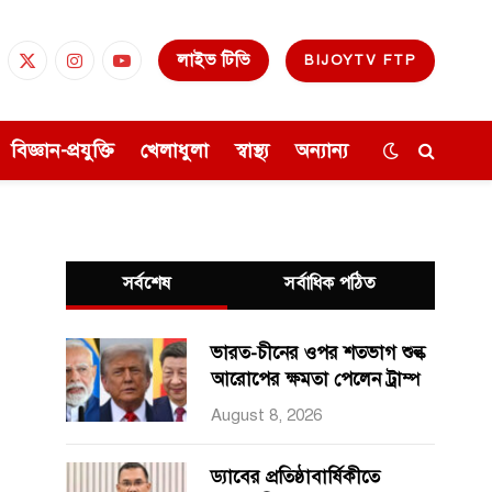
লাইভ টিভি
BIJOYTV FTP
cebook
X
Instagram
YouTube
(Twitter)
বিজ্ঞান-প্রযুক্তি
খেলাধুলা
স্বাস্থ্য
অন্যান্য
সর্বশেষ
সর্বাধিক পঠিত
ভারত-চীনের ওপর শতভাগ শুল্ক
আরোপের ক্ষমতা পেলেন ট্রাম্প
August 8, 2026
ড্যাবের প্রতিষ্ঠাবার্ষিকীতে