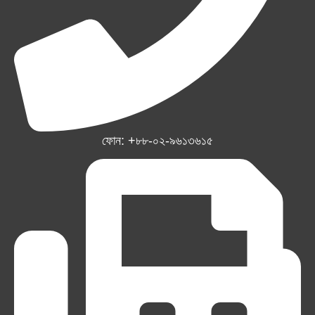
ফোন: +৮৮-০২-৯৬১৩৬১৫