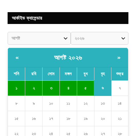
আর্কাইভ ক্যালেন্ডার
আগষ্ট ২০২৬
«
»
শনি
রবি
সোম
মঙ্গল
বুধ
বৃহ
শুক্র
৬
১
২
৩
৪
৫
৭
৮
৯
১০
১১
১২
১৩
১৪
১৫
১৬
১৭
১৮
১৯
২০
২১
২২
২৩
২৪
২৫
২৬
২৭
২৮