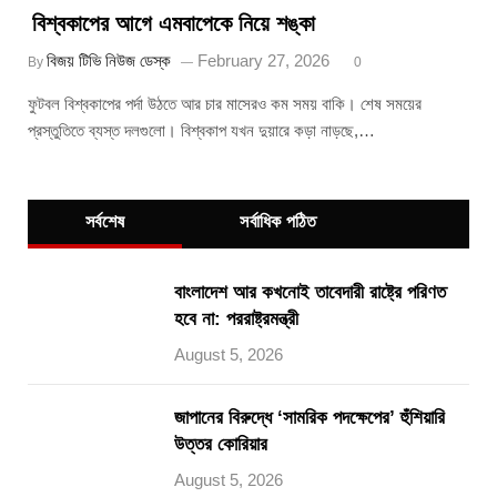
বিশ্বকাপের আগে এমবাপেকে নিয়ে শঙ্কা
বিজয় টিভি নিউজ ডেস্ক
February 27, 2026
By
0
ফুটবল বিশ্বকাপের পর্দা উঠতে আর চার মাসেরও কম সময় বাকি। শেষ সময়ের
প্রস্তুতিতে ব্যস্ত দলগুলো। বিশ্বকাপ যখন দুয়ারে কড়া নাড়ছে,…
সর্বশেষ
সর্বাধিক পঠিত
বাংলাদেশ আর কখনোই তাবেদারী রাষ্ট্রে পরিণত
হবে না: পররাষ্ট্রমন্ত্রী
August 5, 2026
জাপানের বিরুদ্ধে ‘সামরিক পদক্ষেপের’ হুঁশিয়ারি
উত্তর কোরিয়ার
August 5, 2026