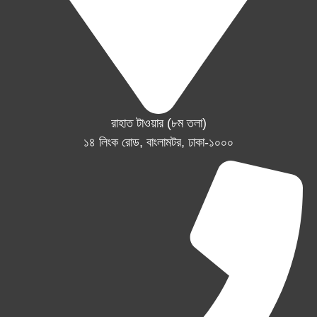
রাহাত টাওয়ার (৮ম তলা)
১৪ লিংক রোড, বাংলামটর, ঢাকা-১০০০