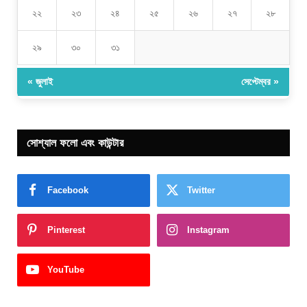
২২
২৩
২৪
২৫
২৬
২৭
২৮
২৯
৩০
৩১
« জুলাই
সেপ্টেম্বর »
সোশ্যাল ফলো এবং কাউন্টার
Facebook
Twitter
Pinterest
Instagram
YouTube