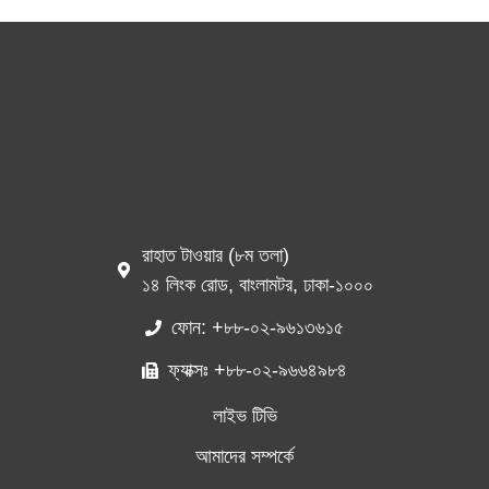
রাহাত টাওয়ার (৮ম তলা)
১৪ লিংক রোড, বাংলামটর, ঢাকা-১০০০
ফোন: +৮৮-০২-৯৬১৩৬১৫
ফ্যাক্সঃ +৮৮-০২-৯৬৬৪৯৮৪
লাইভ টিভি
আমাদের সম্পর্কে