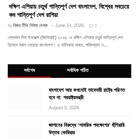
দক্ষিণ এশিয়ায় চতুর্থ শান্তিপূর্ণ দেশ বাংলাদেশ, বিশ্বের সবচেয়ে
কম শান্তিপূর্ণ দেশ রাশিয়া
বিজয় টিভি নিউজ ডেস্ক
June 14, 2026
By
0
গ্লোবাল পিস ইনডেক্স (জিপিআই) ২০২৬ -এ দক্ষিণ এশিয়ার চতুর্থ শান্তিপূর্ণ দেশ
হিসেবে স্থান পেয়েছে বাংলাদেশ। এ তালিকায় ভারত, পাকিস্তান ও…
সর্বশেষ
সর্বাধিক পঠিত
বাংলাদেশ আর কখনোই তাবেদারী রাষ্ট্রে পরিণত
হবে না: পররাষ্ট্রমন্ত্রী
August 5, 2026
জাপানের বিরুদ্ধে ‘সামরিক পদক্ষেপের’ হুঁশিয়ারি
উত্তর কোরিয়ার