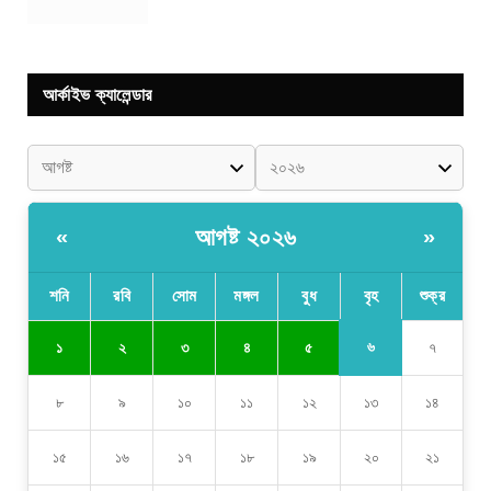
আর্কাইভ ক্যালেন্ডার
আগষ্ট ২০২৬
«
»
শনি
রবি
সোম
মঙ্গল
বুধ
বৃহ
শুক্র
৬
১
২
৩
৪
৫
৭
৮
৯
১০
১১
১২
১৩
১৪
১৫
১৬
১৭
১৮
১৯
২০
২১