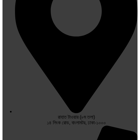
রাহাত টাওয়ার (৮ম তলা)
১৪ লিংক রোড, বাংলামটর, ঢাকা-১০০০