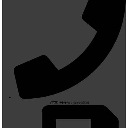
ফোন: +৮৮-০২-৯৬১৩৬১৫