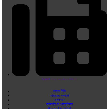
ফ্যাক্সঃ +৮৮-০২-৯৬৬৪৯৮৪
লাইভ টিভি
আমাদের সম্পর্কে
যোগাযোগ
ডাউনলিংক প্যারামিটার
Bijoy TV FTP