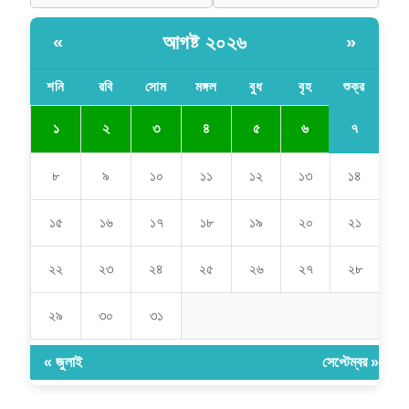
আগষ্ট ২০২৬
«
»
শনি
রবি
সোম
মঙ্গল
বুধ
বৃহ
শুক্র
৭
১
২
৩
৪
৫
৬
৮
৯
১০
১১
১২
১৩
১৪
১৫
১৬
১৭
১৮
১৯
২০
২১
২২
২৩
২৪
২৫
২৬
২৭
২৮
২৯
৩০
৩১
« জুলাই
সেপ্টেম্বর »