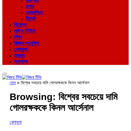
রাজশাহী
রংপুর
ময়মনসিংহ
সিলেট
বিনোদন
লাইফ স্টাইল
শিক্ষা
বিজ্ঞান-প্রযুক্তি
খেলাধুলা
স্বাস্থ্য
অন্যান্য
হোম
»
বিশ্বের সবচেয়ে দামি গোলরক্ষককে কিনল আর্সেনাল
Browsing:
বিশ্বের সবচেয়ে দামি
গোলরক্ষককে কিনল আর্সেনাল
খেলাধুলা