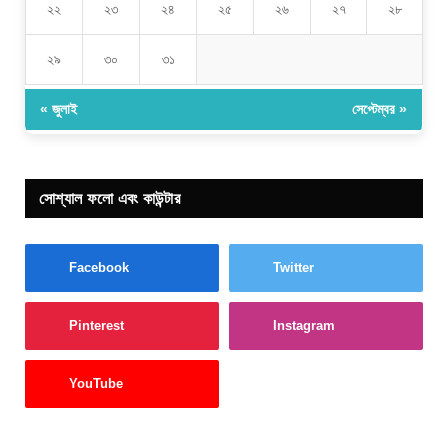
২২
২৩
২৪
২৫
২৬
২৭
২৮
২৯
৩০
৩১
« জুলাই
সেপ্টেম্বর »
সোশ্যাল ফলো এবং কাউন্টার
Facebook
Twitter
Pinterest
Instagram
YouTube