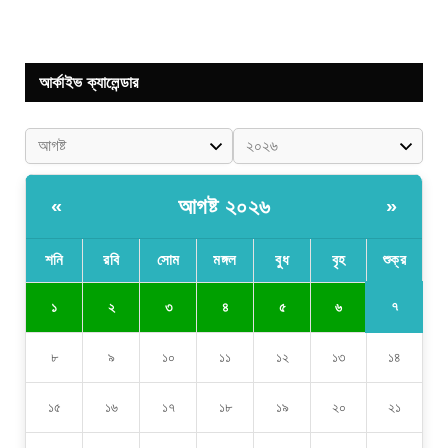
আর্কাইভ ক্যালেন্ডার
আগষ্ট ২০২৬
«
»
শনি
রবি
সোম
মঙ্গল
বুধ
বৃহ
শুক্র
৭
১
২
৩
৪
৫
৬
৮
৯
১০
১১
১২
১৩
১৪
১৫
১৬
১৭
১৮
১৯
২০
২১