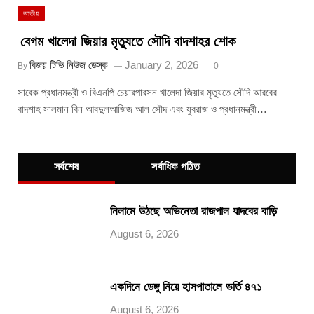
জাতীয়
বেগম খালেদা জিয়ার মৃত্যুতে সৌদি বাদশাহর শোক
বিজয় টিভি নিউজ ডেস্ক
January 2, 2026
By
0
সাবেক প্রধানমন্ত্রী ও বিএনপি চেয়ারপারসন খালেদা জিয়ার মৃত্যুতে সৌদি আরবের
বাদশাহ সালমান বিন আবদুলআজিজ আল সৌদ এবং যুবরাজ ও প্রধানমন্ত্রী…
সর্বশেষ
সর্বাধিক পঠিত
নিলামে উঠছে অভিনেতা রাজপাল যাদবের বাড়ি
August 6, 2026
একদিনে ডেঙ্গু নিয়ে হাসপাতালে ভর্তি ৪৭১
August 6, 2026