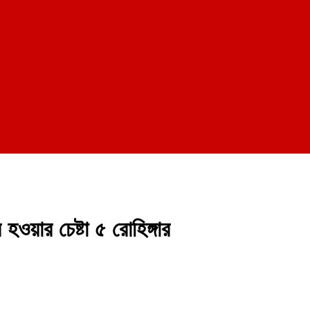
হওয়ার চেষ্টা ৫ রোহিঙ্গার