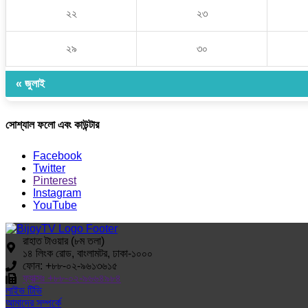
২২
২৩
২৯
৩০
« জুলাই
সোশ্যাল ফলো এবং কাউন্টার
Facebook
Twitter
Pinterest
Instagram
YouTube
রাহাত টাওয়ার (৮ম তলা)
১৪ লিংক রোড, বাংলামটর, ঢাকা-১০০০
ফোন: +৮৮-০২-৯৬১৩৬১৫
ফ্যাক্সঃ +৮৮-০২-৯৬৬৪৯৮৪
লাইভ টিভি
আমাদের সম্পর্কে