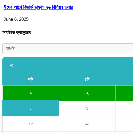
ঈদের আগে রিজার্ভ ছাড়াল ২৬ বিলিয়ন ডলার
June 6, 2025
আর্কাইভ ক্যালেন্ডার
«
শনি
রবি
১
২
৮
৯
১৫
১৬