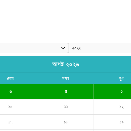
আগষ্ট ২০২৬
সোম
মঙ্গল
বুধ
৩
৪
৫
১০
১১
১২
১৭
১৮
১৯