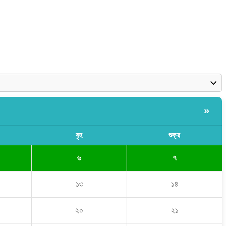
»
বৃহ
শুক্র
৬
৭
১৩
১৪
২০
২১