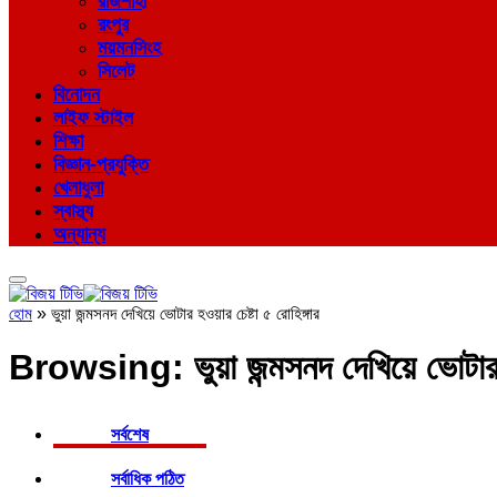
রাজশাহী
রংপুর
ময়মনসিংহ
সিলেট
বিনোদন
লাইফ স্টাইল
শিক্ষা
বিজ্ঞান-প্রযুক্তি
খেলাধুলা
স্বাস্থ্য
অন্যান্য
হোম
»
ভুয়া জন্মসনদ দেখিয়ে ভোটার হওয়ার চেষ্টা ৫ রোহিঙ্গার
Browsing:
ভুয়া জন্মসনদ দেখিয়ে ভোটার 
সর্বশেষ
সর্বাধিক পঠিত