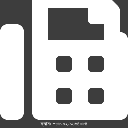
ফ্যাক্সঃ +৮৮-০২-৯৬৬৪৯৮৪