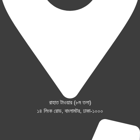
রাহাত টাওয়ার (৮ম তলা)
১৪ লিংক রোড, বাংলামটর, ঢাকা-১০০০