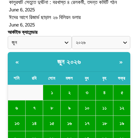
কালুরঘাট সেতুতে দুর্ঘটনা : বরখাস্ত ৪ রেলকর্মী, তদন্ত কমিটি গঠন
June 6, 2025
ঈদের আগে রিজার্ভ ছাড়াল ২৬ বিলিয়ন ডলার
June 6, 2025
আর্কাইভ ক্যালেন্ডার
জুন ২০২৬
«
»
শনি
রবি
সোম
মঙ্গল
বুধ
বৃহ
শুক্র
১
২
৩
৪
৫
৬
৭
৮
৯
১০
১১
১২
১৩
১৪
১৫
১৬
১৭
১৮
১৯