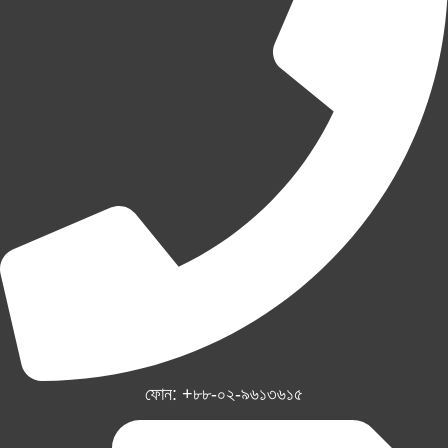
ফোন: +৮৮-০২-৯৬১৩৬১৫