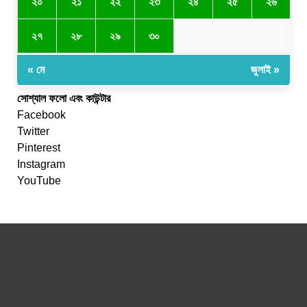
২০
২১
২২
২৩
২৪
২৫
২৬
২৭
২৮
২৯
৩০
« মে
জুলাই »
সোশ্যাল ফলো এবং কাউন্টার
Facebook
Twitter
Pinterest
Instagram
YouTube