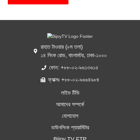
রাহাত টাওয়ার (৮ম তলা)
১৪ লিংক রোড, বাংলামটর, ঢাকা-১০০০
ফোন: +৮৮-০২-৯৬১৩৬১৫
ফ্যাক্সঃ +৮৮-০২-৯৬৬৪৯৮৪
লাইভ টিভি
আমাদের সম্পর্কে
যোগাযোগ
ডাউনলিংক প্যারামিটার
Bijoy TV FTP