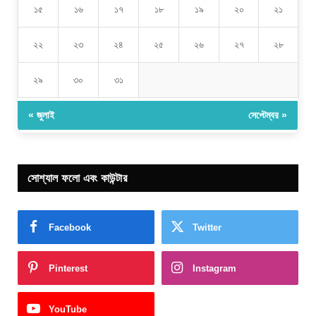
১৫
১৬
১৭
১৮
১৯
২০
২১
২২
২৩
২৪
২৫
২৬
২৭
২৮
২৯
৩০
৩১
« জুলাই
সেপ্টেম্বর »
সোশ্যাল ফলো এবং কাউন্টার
Facebook
Twitter
Pinterest
Instagram
YouTube