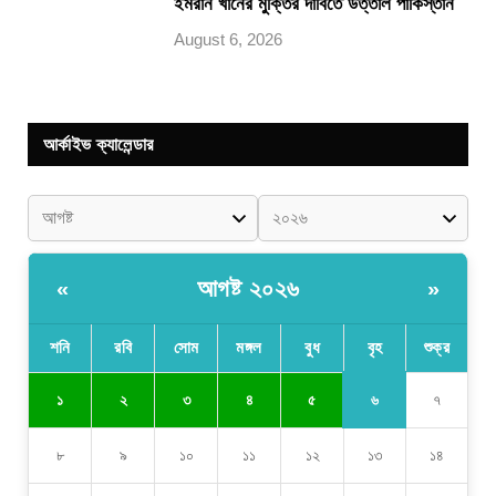
ইমরান খানের মুক্তির দাবিতে উত্তাল পাকিস্তান
August 6, 2026
আর্কাইভ ক্যালেন্ডার
আগষ্ট ২০২৬
«
»
শনি
রবি
সোম
মঙ্গল
বুধ
বৃহ
শুক্র
৬
১
২
৩
৪
৫
৭
৮
৯
১০
১১
১২
১৩
১৪