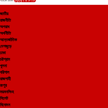
লাইভ টিভি
BijoyTV FTP
জাতীয়
রাজনীতি
অপরাধ
অর্থনীতি
আন্তর্জাতিক
দেশজুড়ে
ঢাকা
চট্টগ্রাম
খুলনা
বরিশাল
রাজশাহী
রংপুর
ময়মনসিংহ
সিলেট
বিনোদন