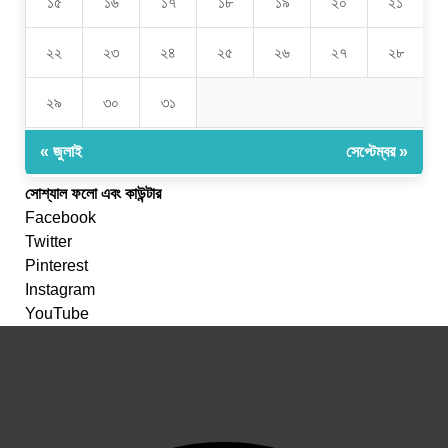
১৫
১৬
১৭
১৮
১৯
২০
২১
২২
২৩
২৪
২৫
২৬
২৭
২৮
২৯
৩০
৩১
« জুলাই
সেপ্টেম্বর »
সোশ্যাল ফলো এবং কাউন্টার
Facebook
Twitter
Pinterest
Instagram
YouTube