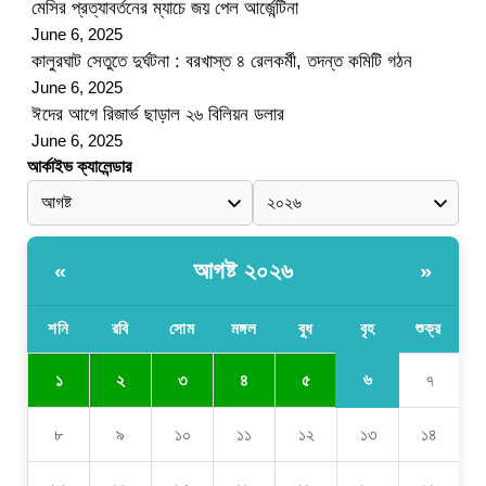
মেসির প্রত্যাবর্তনের ম্যাচে জয় পেল আর্জেন্টিনা
June 6, 2025
কালুরঘাট সেতুতে দুর্ঘটনা : বরখাস্ত ৪ রেলকর্মী, তদন্ত কমিটি গঠন
June 6, 2025
ঈদের আগে রিজার্ভ ছাড়াল ২৬ বিলিয়ন ডলার
June 6, 2025
আর্কাইভ ক্যালেন্ডার
আগষ্ট ২০২৬
«
»
শনি
রবি
সোম
মঙ্গল
বুধ
বৃহ
শুক্র
৬
১
২
৩
৪
৫
৭
৮
৯
১০
১১
১২
১৩
১৪