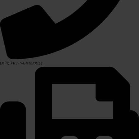
ফোন: +৮৮-০২-৯৬১৩৬১৫