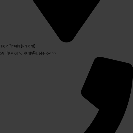
রাহাত টাওয়ার (৮ম তলা)
১৪ লিংক রোড, বাংলামটর, ঢাকা-১০০০