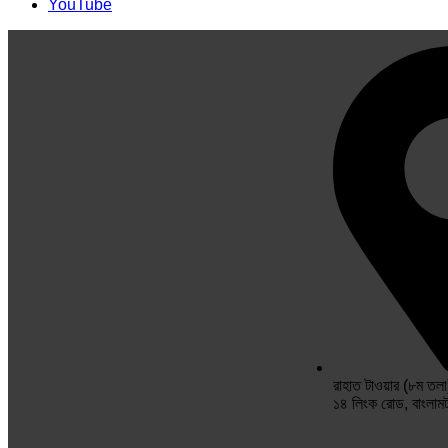
YouTube
রাহাত টাওয়ার (৮ম তলা
১৪ লিংক রোড, বাংলাম