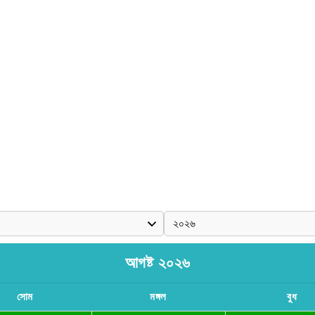
আগষ্ট ২০২৬
সোম
মঙ্গল
বুধ