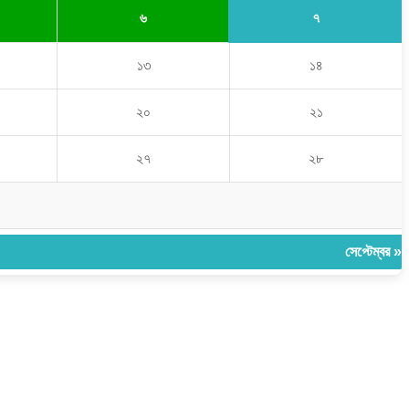
৭
৬
১৩
১৪
২০
২১
২৭
২৮
সেপ্টেম্বর »