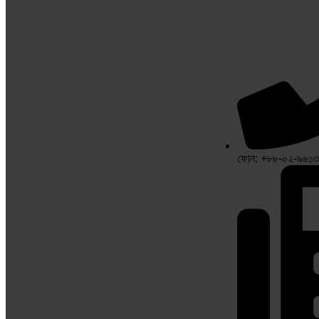
ফোন: +৮৮-০২-৯৬১