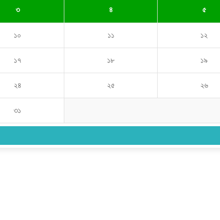
৩
৪
৫
১০
১১
১২
১৭
১৮
১৯
২৪
২৫
২৬
৩১