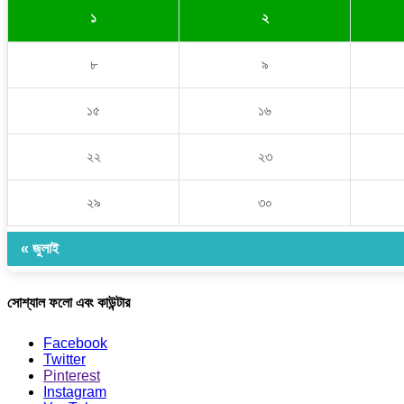
১
২
৮
৯
১৫
১৬
২২
২৩
২৯
৩০
« জুলাই
সোশ্যাল ফলো এবং কাউন্টার
Facebook
Twitter
Pinterest
Instagram