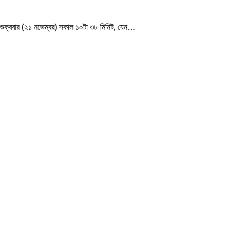
 শুক্রবার (২১ নভেম্বর) সকাল ১০টা ৩৮ মিনিট, যেন…