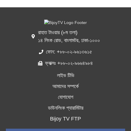
রাহাত টাওয়ার (৮ম তলা)
১৪ লিংক রোড, বাংলামটর, ঢাকা-১০০০
ফোন: +৮৮-০২-৯৬১৩৬১৫
ফ্যাক্সঃ +৮৮-০২-৯৬৬৪৯৮৪
লাইভ টিভি
আমাদের সম্পর্কে
যোগাযোগ
ডাউনলিংক প্যারামিটার
Bijoy TV FTP