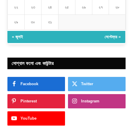
২২
২৩
২৪
২৫
২৬
২৭
২৮
২৯
৩০
৩১
« জুলাই
সেপ্টেম্বর »
সোশ্যাল ফলো এবং কাউন্টার
Facebook
Twitter
Pinterest
Instagram
YouTube