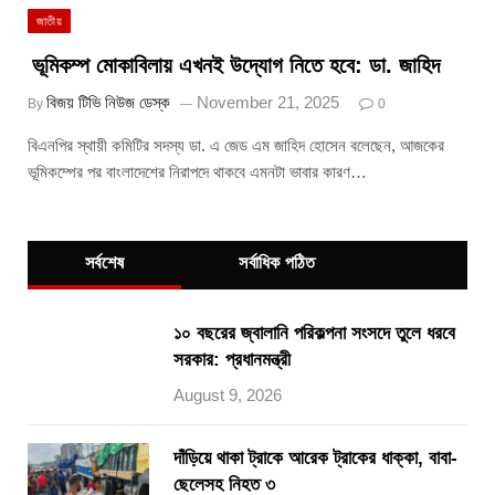
জাতীয়
ভূমিকম্প মোকাবিলায় এখনই উদ্যোগ নিতে হবে: ডা. জাহিদ
বিজয় টিভি নিউজ ডেস্ক
November 21, 2025
By
0
বিএনপির স্থায়ী কমিটির সদস্য ডা. এ জেড এম জাহিদ হোসেন বলেছেন, আজকের
ভূমিকম্পের পর বাংলাদেশের নিরাপদে থাকবে এমনটা ভাবার কারণ…
সর্বশেষ
সর্বাধিক পঠিত
১০ বছরের জ্বালানি পরিকল্পনা সংসদে তুলে ধরবে
সরকার: প্রধানমন্ত্রী
August 9, 2026
দাঁড়িয়ে থাকা ট্রাকে আরেক ট্রাকের ধাক্কা, বাবা-
ছেলেসহ নিহত ৩