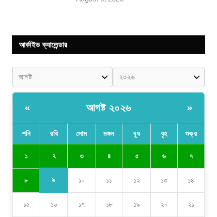
আর্কাইভ ক্যালেন্ডার
আগষ্ট ২০২৬
«
»
শনি
রবি
সোম
মঙ্গল
বুধ
বৃহ
শুক্র
২
১
৩
৪
৫
৬
৭
৯
৮
১০
১১
১২
১৩
১৪
১৫
১৬
১৭
১৮
১৯
২০
২১