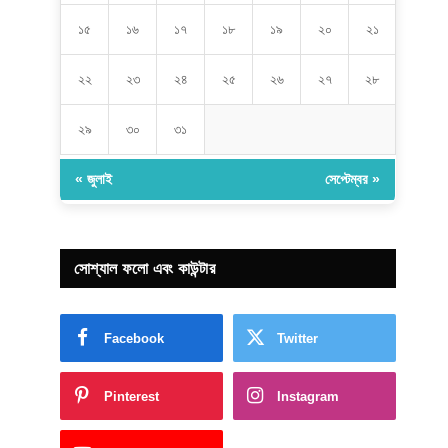
১৫
১৬
১৭
১৮
১৯
২০
২১
২২
২৩
২৪
২৫
২৬
২৭
২৮
২৯
৩০
৩১
« জুলাই
সেপ্টেম্বর »
সোশ্যাল ফলো এবং কাউন্টার
Facebook
Twitter
Pinterest
Instagram