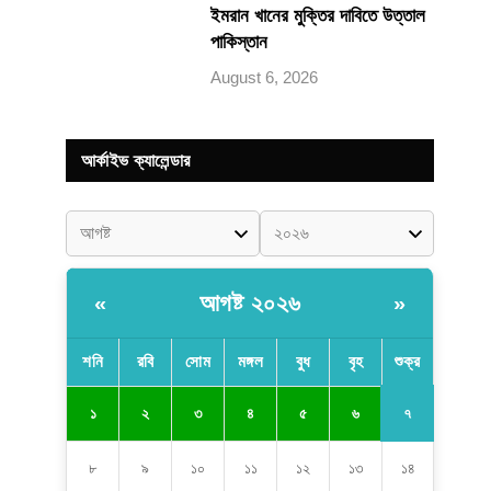
ইমরান খানের মুক্তির দাবিতে উত্তাল
পাকিস্তান
August 6, 2026
আর্কাইভ ক্যালেন্ডার
আগষ্ট ২০২৬
«
»
শনি
রবি
সোম
মঙ্গল
বুধ
বৃহ
শুক্র
৭
১
২
৩
৪
৫
৬
৮
৯
১০
১১
১২
১৩
১৪