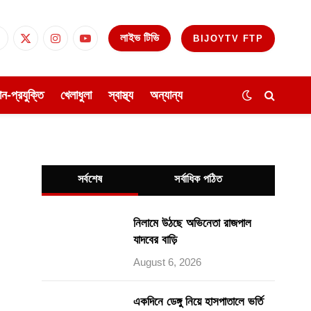
লাইভ টিভি
BIJOYTV FTP
Facebook
X
Instagram
YouTube
(Twitter)
ঞান-প্রযুক্তি
খেলাধুলা
স্বাস্থ্য
অন্যান্য
সর্বশেষ
সর্বাধিক পঠিত
নিলামে উঠছে অভিনেতা রাজপাল
যাদবের বাড়ি
August 6, 2026
একদিনে ডেঙ্গু নিয়ে হাসপাতালে ভর্তি