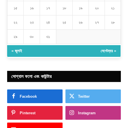
১৫
১৬
১৭
১৮
১৯
২০
২১
২২
২৩
২৪
২৫
২৬
২৭
২৮
২৯
৩০
৩১
« জুলাই
সেপ্টেম্বর »
সোশ্যাল ফলো এবং কাউন্টার
Facebook
Twitter
Pinterest
Instagram