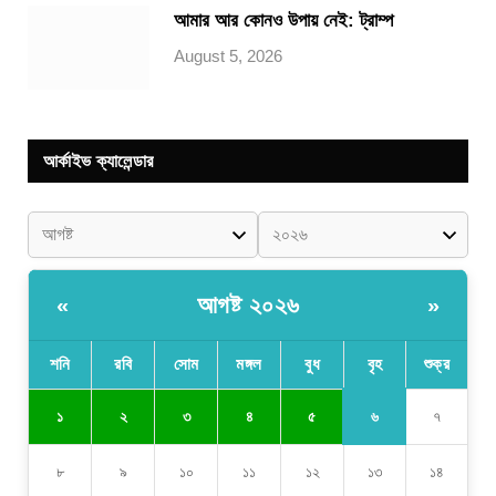
আমার আর কোনও উপায় নেই: ট্রাম্প
August 5, 2026
আর্কাইভ ক্যালেন্ডার
আগষ্ট ২০২৬
«
»
শনি
রবি
সোম
মঙ্গল
বুধ
বৃহ
শুক্র
৬
১
২
৩
৪
৫
৭
৮
৯
১০
১১
১২
১৩
১৪