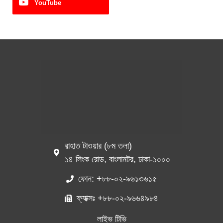
YouTube
রাহাত টাওয়ার (৮ম তলা)
১৪ লিংক রোড, বাংলামটর, ঢাকা-১০০০
ফোন: +৮৮-০২-৯৬১৩৬১৫
ফ্যাক্সঃ +৮৮-০২-৯৬৬৪৯৮৪
লাইভ টিভি