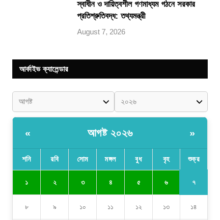
স্বাধীন ও দায়িত্বশীল গণমাধ্যম গঠনে সরকার
প্রতিশ্রুতিবদ্ধ: তথ্যমন্ত্রী
August 7, 2026
আর্কাইভ ক্যালেন্ডার
আগষ্ট ২০২৬
«
»
শনি
রবি
সোম
মঙ্গল
বুধ
বৃহ
শুক্র
৭
১
২
৩
৪
৫
৬
৮
৯
১০
১১
১২
১৩
১৪