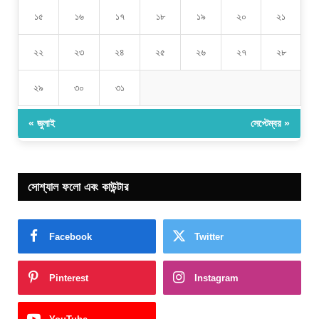
১৫
১৬
১৭
১৮
১৯
২০
২১
২২
২৩
২৪
২৫
২৬
২৭
২৮
২৯
৩০
৩১
« জুলাই
সেপ্টেম্বর »
সোশ্যাল ফলো এবং কাউন্টার
Facebook
Twitter
Pinterest
Instagram