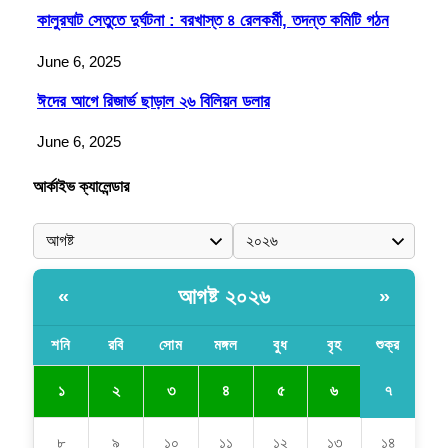
কালুরঘাট সেতুতে দুর্ঘটনা : বরখাস্ত ৪ রেলকর্মী, তদন্ত কমিটি গঠন
June 6, 2025
ঈদের আগে রিজার্ভ ছাড়াল ২৬ বিলিয়ন ডলার
June 6, 2025
আর্কাইভ ক্যালেন্ডার
আগষ্ট ২০২৬
«
»
শনি
রবি
সোম
মঙ্গল
বুধ
বৃহ
শুক্র
৭
১
২
৩
৪
৫
৬
৮
৯
১০
১১
১২
১৩
১৪