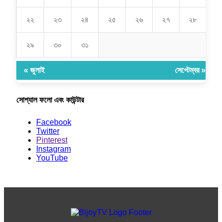
২২
২৩
২৪
২৫
২৬
২৭
২৮
২৯
৩০
৩১
« জুলাই
সেপ্টেম্বর »
সোশ্যাল ফলো এবং কাউন্টার
Facebook
Twitter
Pinterest
Instagram
YouTube