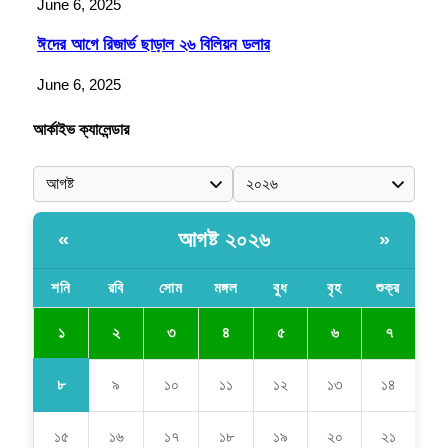
June 6, 2025
ঈদের আগে রিজার্ভ ছাড়াল ২৬ বিলিয়ন ডলার
June 6, 2025
আর্কাইভ ক্যালেন্ডার
আগষ্ট ২০২৬
«
»
শনি
রবি
সোম
মঙ্গল
বুধ
বৃহ
শুক্র
১
২
৩
৪
৫
৬
৭
৮
৯
১০
১১
১২
১৩
১৪
১৫
১৬
১৭
১৮
১৯
২০
২১