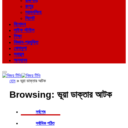
রাজশাহী
রংপুর
ময়মনসিংহ
সিলেট
বিনোদন
লাইফ স্টাইল
শিক্ষা
বিজ্ঞান-প্রযুক্তি
খেলাধুলা
স্বাস্থ্য
অন্যান্য
হোম
»
ভূয়া ডাক্তার আটক
Browsing:
ভূয়া ডাক্তার আটক
সর্বশেষ
সর্বাধিক পঠিত