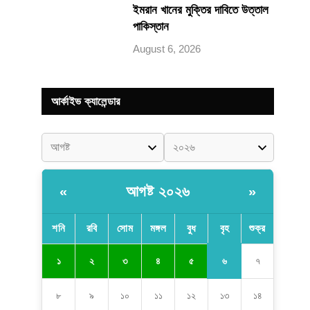
ইমরান খানের মুক্তির দাবিতে উত্তাল
পাকিস্তান
August 6, 2026
আর্কাইভ ক্যালেন্ডার
আগষ্ট ২০২৬
«
»
শনি
রবি
সোম
মঙ্গল
বুধ
বৃহ
শুক্র
৬
১
২
৩
৪
৫
৭
৮
৯
১০
১১
১২
১৩
১৪