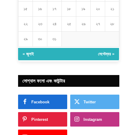
১৫
১৬
১৭
১৮
১৯
২০
২১
২২
২৩
২৪
২৫
২৬
২৭
২৮
২৯
৩০
৩১
« জুলাই
সেপ্টেম্বর »
সোশ্যাল ফলো এবং কাউন্টার
Facebook
Twitter
Pinterest
Instagram