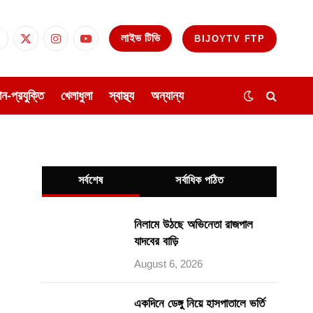
লাইভ টিভি
BIJOYTV FTP
Facebook
X
Instagram
YouTube
(Twitter)
ঞান-প্রযুক্তি
খেলাধুলা
স্বাস্থ্য
অন্যান্য
সর্বশেষ
সর্বাধিক পঠিত
নিলামে উঠছে অভিনেতা রাজপাল
যাদবের বাড়ি
August 6, 2026
একদিনে ডেঙ্গু নিয়ে হাসপাতালে ভর্তি