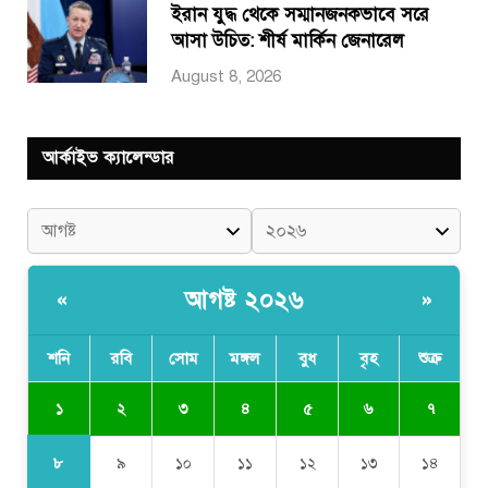
ইরান যুদ্ধ থেকে সম্মানজনকভাবে সরে
আসা উচিত: শীর্ষ মার্কিন জেনারেল
August 8, 2026
আর্কাইভ ক্যালেন্ডার
আগষ্ট ২০২৬
«
»
শনি
রবি
সোম
মঙ্গল
বুধ
বৃহ
শুক্র
১
২
৩
৪
৫
৬
৭
৮
৯
১০
১১
১২
১৩
১৪