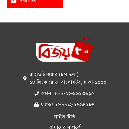
YouTube
রাহাত টাওয়ার (৮ম তলা)
১৪ লিংক রোড, বাংলামটর, ঢাকা-১০০০
ফোন: +৮৮-০২-৯৬১৩৬১৫
ফ্যাক্সঃ +৮৮-০২-৯৬৬৪৯৮৪
লাইভ টিভি
আমাদের সম্পর্কে