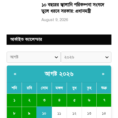
১০ বছরের জ্বালানি পরিকল্পনা সংসদে
তুলে ধরবে সরকার: প্রধানমন্ত্রী
August 9, 2026
আর্কাইভ ক্যালেন্ডার
আগষ্ট ২০২৬
«
»
শনি
রবি
সোম
মঙ্গল
বুধ
বৃহ
শুক্র
৩
১
২
৪
৫
৬
৭
১০
৮
৯
১১
১২
১৩
১৪