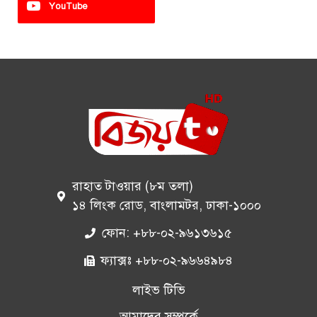
YouTube
রাহাত টাওয়ার (৮ম তলা)
১৪ লিংক রোড, বাংলামটর, ঢাকা-১০০০
ফোন: +৮৮-০২-৯৬১৩৬১৫
ফ্যাক্সঃ +৮৮-০২-৯৬৬৪৯৮৪
লাইভ টিভি
আমাদের সম্পর্কে