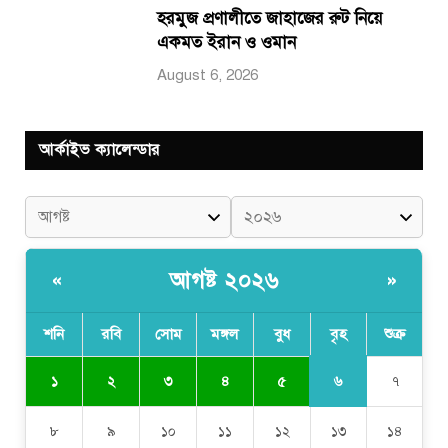
হরমুজ প্রণালীতে জাহাজের রুট নিয়ে
একমত ইরান ও ওমান
August 6, 2026
আর্কাইভ ক্যালেন্ডার
আগষ্ট ২০২৬
«
»
শনি
রবি
সোম
মঙ্গল
বুধ
বৃহ
শুক্র
৬
১
২
৩
৪
৫
৭
৮
৯
১০
১১
১২
১৩
১৪