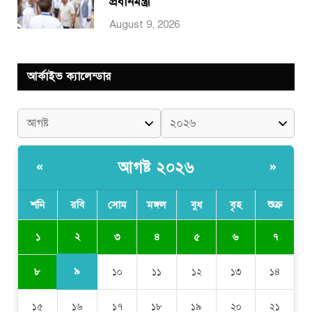
প্রধানমন্ত্রী
August 9, 2026
আর্কাইভ ক্যালেন্ডার
আগষ্ট ২০২৬
«
»
শনি
রবি
সোম
মঙ্গল
বুধ
বৃহ
শুক্র
২
১
৩
৪
৫
৬
৭
৯
৮
১০
১১
১২
১৩
১৪
১৫
১৬
১৭
১৮
১৯
২০
২১