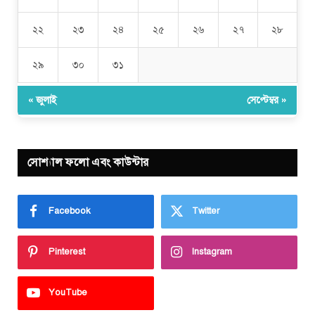
২২
২৩
২৪
২৫
২৬
২৭
২৮
২৯
৩০
৩১
« জুলাই
সেপ্টেম্বর »
সোশ্যাল ফলো এবং কাউন্টার
Facebook
Twitter
Pinterest
Instagram
YouTube