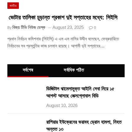
জাতীয়
ভোটার তালিকা চূড়ান্ত প্রকাশ দুই সপ্তাহের মধ্যে: সিইসি
বিজয় টিভি নিউজ ডেস্ক
August 23, 2025
By
0
প্রধান নির্বাচন কমিশনার (সিইসি) এ এম এম নাসির উদ্দীন বলেছেন, ফেব্রুয়ারিতে
নির্বাচনের সব প্রস্তুতির কাজ চলমান রয়েছে। আগামী দুই সপ্তাহের…
সর্বশেষ
সর্বাধিক পঠিত
ডিজিটাল ঝামেলামুক্ত আইনি সেবা নিয়ে ১৫
আগস্ট আসছে লেক্সগ্লোবাল বিডি
August 10, 2026
রাশিয়ায় ইউক্রেনের ভয়াবহ ড্রোন হামলা, নিহত
অন্তত ১৩