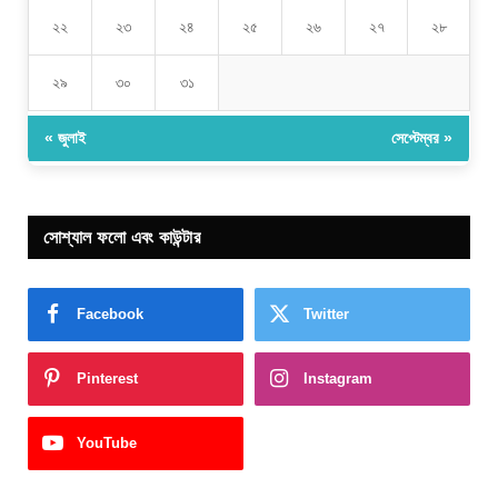
২২
২৩
২৪
২৫
২৬
২৭
২৮
২৯
৩০
৩১
« জুলাই
সেপ্টেম্বর »
সোশ্যাল ফলো এবং কাউন্টার
Facebook
Twitter
Pinterest
Instagram
YouTube