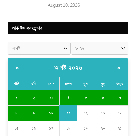
August 10, 2026
আর্কাইভ ক্যালেন্ডার
আগষ্ট ২০২৬
«
»
শনি
রবি
সোম
মঙ্গল
বুধ
বৃহ
শুক্র
৪
১
২
৩
৫
৬
৭
১১
৮
৯
১০
১২
১৩
১৪
১৫
১৬
১৭
১৮
১৯
২০
২১