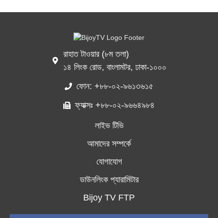
রাহাত টাওয়ার (৮ম তলা)
১৪ লিংক রোড, বাংলামটর, ঢাকা-১০০০
ফোন: +৮৮-০২-৯৬১৩৬১৫
ফ্যাক্সঃ +৮৮-০২-৯৬৬৪৯৮৪
লাইভ টিভি
আমাদের সম্পর্কে
যোগাযোগ
ডাউনলিংক প্যারামিটার
Bijoy TV FTP