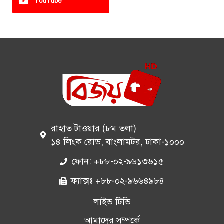
YouTube
রাহাত টাওয়ার (৮ম তলা)
১৪ লিংক রোড, বাংলামটর, ঢাকা-১০০০
ফোন: +৮৮-০২-৯৬১৩৬১৫
ফ্যাক্সঃ +৮৮-০২-৯৬৬৪৯৮৪
লাইভ টিভি
আমাদের সম্পর্কে