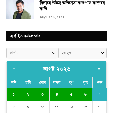
নিলামে উঠছে অভিনেতা রাজপাল যাদবের
বাড়ি
August 6, 2026
আর্কাইভ ক্যালেন্ডার
আগষ্ট ২০২৬
«
»
শনি
রবি
সোম
মঙ্গল
বুধ
বৃহ
শুক্র
৭
১
২
৩
৪
৫
৬
৮
৯
১০
১১
১২
১৩
১৪