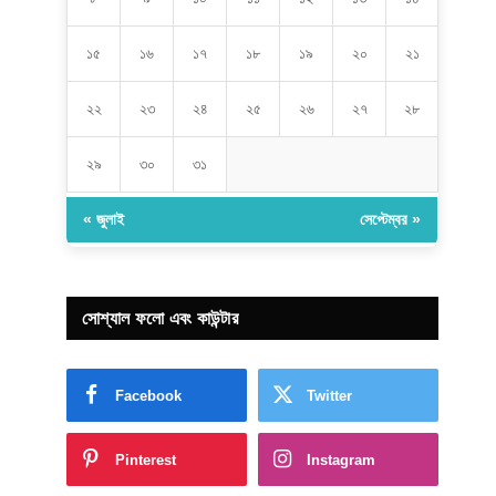
১৫
১৬
১৭
১৮
১৯
২০
২১
২২
২৩
২৪
২৫
২৬
২৭
২৮
২৯
৩০
৩১
« জুলাই
সেপ্টেম্বর »
সোশ্যাল ফলো এবং কাউন্টার
Facebook
Twitter
Pinterest
Instagram