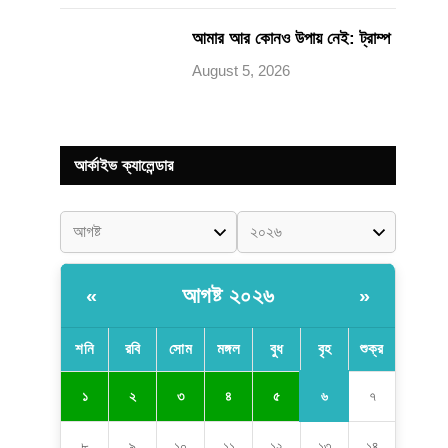
আমার আর কোনও উপায় নেই: ট্রাম্প
August 5, 2026
আর্কাইভ ক্যালেন্ডার
আগষ্ট ২০২৬
«
»
শনি
রবি
সোম
মঙ্গল
বুধ
বৃহ
শুক্র
৬
১
২
৩
৪
৫
৭
৮
৯
১০
১১
১২
১৩
১৪