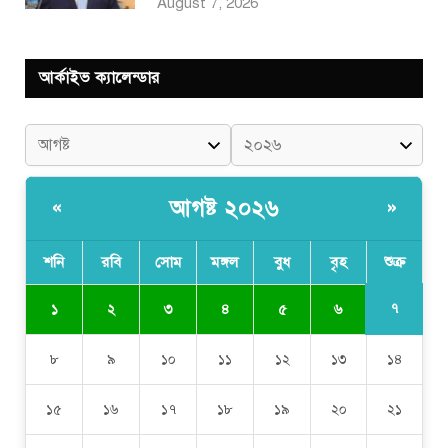
August 7, 2026
আর্কাইভ ক্যালেন্ডার
আগষ্ট ২০২৬
«
»
শনি
রবি
সোম
মঙ্গল
বুধ
বৃহ
শুক্র
৭
১
২
৩
৪
৫
৬
৮
৯
১০
১১
১২
১৩
১৪
১৫
১৬
১৭
১৮
১৯
২০
২১