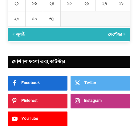
২২
২৩
২৪
২৫
২৬
২৭
২৮
২৯
৩০
৩১
« জুলাই
সেপ্টেম্বর »
সোশ্যাল ফলো এবং কাউন্টার
Facebook
Twitter
Pinterest
Instagram
YouTube