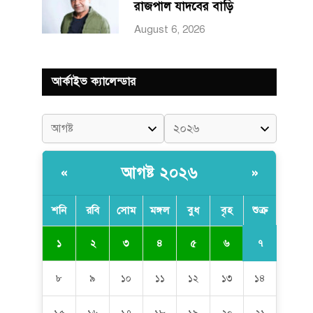
রাজপাল যাদবের বাড়ি
August 6, 2026
আর্কাইভ ক্যালেন্ডার
আগষ্ট ২০২৬
«
»
শনি
রবি
সোম
মঙ্গল
বুধ
বৃহ
শুক্র
৭
১
২
৩
৪
৫
৬
৮
৯
১০
১১
১২
১৩
১৪