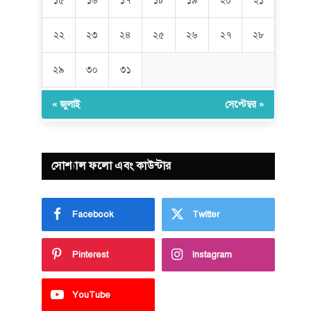
১৫
১৬
১৭
১৮
১৯
২০
২১
২২
২৩
২৪
২৫
২৬
২৭
২৮
২৯
৩০
৩১
« জুলাই
সেপ্টেম্বর »
সোশ্যাল ফলো এবং কাউন্টার
Facebook
Twitter
Pinterest
Instagram
YouTube