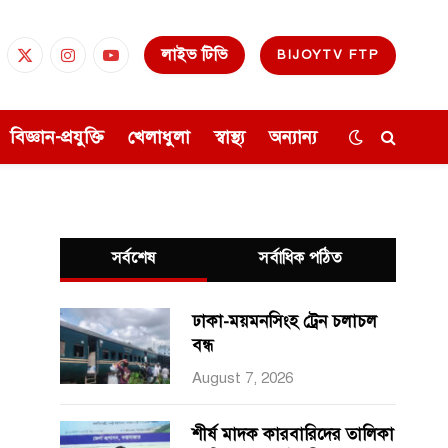
লাইভ টিভি
BIJOYTV FTP
cebook
X
Instagram
YouTube
(Twitter)
বিজ্ঞান-প্রযুক্তি
খেলাধুলা
স্বাস্থ্য
অন্যান্য
সর্বশেষ
সর্বাধিক পঠিত
ঢাকা-ময়মনসিংহ ট্রেন চলাচল
বন্ধ
August 7, 2026
শীর্ষ মাদক কারবারিদের তালিকা