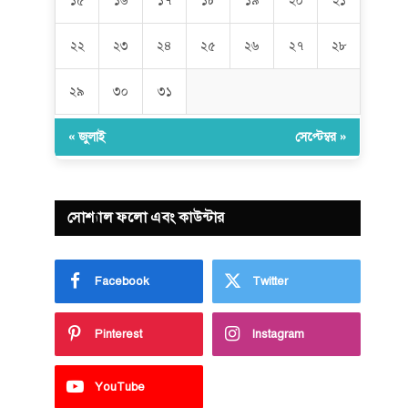
১৫
১৬
১৭
১৮
১৯
২০
২১
২২
২৩
২৪
২৫
২৬
২৭
২৮
২৯
৩০
৩১
« জুলাই
সেপ্টেম্বর »
সোশ্যাল ফলো এবং কাউন্টার
Facebook
Twitter
Pinterest
Instagram
YouTube