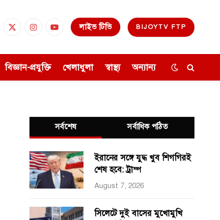
লাইভ টিভি
BIJOYTV FTP
cebook
X
Instagram
YouTube
(Twitter)
বিজ্ঞান-প্রযুক্তি
খেলাধুলা
স্বাস্থ্য
অন্যান্য
সর্বশেষ
সর্বাধিক পঠিত
ইরানের সঙ্গে যুদ্ধ খুব শিগগিরই
শেষ হবে: ট্রাম্প
August 7, 2026
সিলেটে দুই বাসের মুখোমুখি