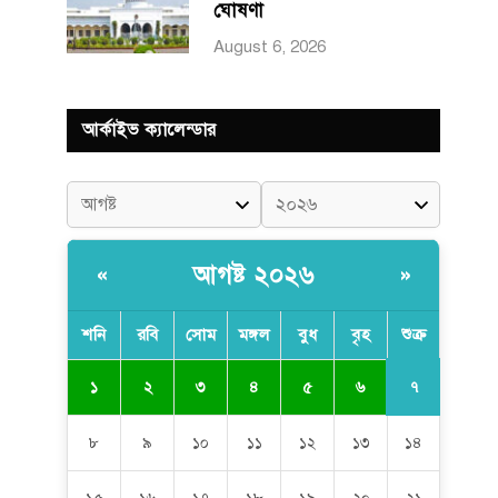
ঘোষণা
August 6, 2026
আর্কাইভ ক্যালেন্ডার
আগষ্ট ২০২৬
«
»
শনি
রবি
সোম
মঙ্গল
বুধ
বৃহ
শুক্র
৭
১
২
৩
৪
৫
৬
৮
৯
১০
১১
১২
১৩
১৪