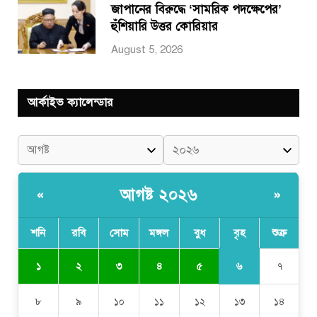
জাপানের বিরুদ্ধে ‘সামরিক পদক্ষেপের’
হুঁশিয়ারি উত্তর কোরিয়ার
August 5, 2026
আর্কাইভ ক্যালেন্ডার
আগষ্ট ২০২৬
«
»
শনি
রবি
সোম
মঙ্গল
বুধ
বৃহ
শুক্র
৬
১
২
৩
৪
৫
৭
৮
৯
১০
১১
১২
১৩
১৪