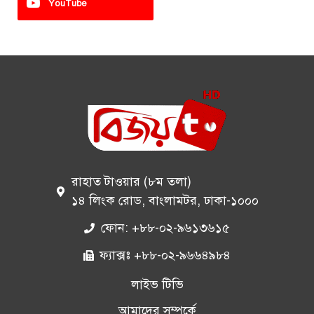
YouTube
রাহাত টাওয়ার (৮ম তলা)
১৪ লিংক রোড, বাংলামটর, ঢাকা-১০০০
ফোন: +৮৮-০২-৯৬১৩৬১৫
ফ্যাক্সঃ +৮৮-০২-৯৬৬৪৯৮৪
লাইভ টিভি
আমাদের সম্পর্কে