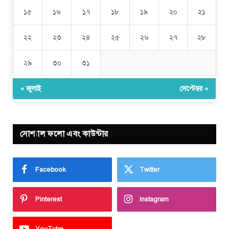
১৫
১৬
১৭
১৮
১৯
২০
২১
২২
২৩
২৪
২৫
২৬
২৭
২৮
২৯
৩০
৩১
« জুলাই
সেপ্টেম্বর »
সোশ্যাল ফলো এবং কাউন্টার
Facebook
Twitter
Pinterest
Instagram
YouTube