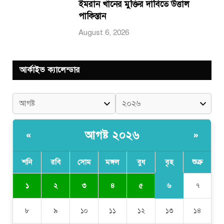
ইমরান খানের মুক্তির দাবিতে উত্তাল
পাকিস্তান
August 6, 2026
আর্কাইভ ক্যালেন্ডার
আগষ্ট ২০২৬
«
»
শনি
রবি
সোম
মঙ্গল
বুধ
বৃহ
শুক্র
৬
১
২
৩
৪
৫
৭
৮
৯
১০
১১
১২
১৩
১৪