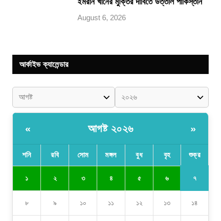
ইমরান খানের মুক্তির দাবিতে উত্তাল পাকিস্তান
August 6, 2026
আর্কাইভ ক্যালেন্ডার
আগষ্ট ২০২৬
«
»
শনি
রবি
সোম
মঙ্গল
বুধ
বৃহ
শুক্র
৭
১
২
৩
৪
৫
৬
৮
৯
১০
১১
১২
১৩
১৪