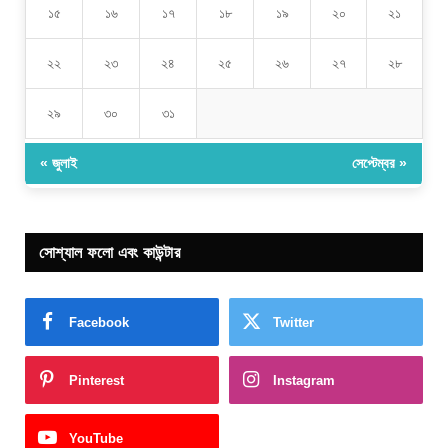
১৫
১৬
১৭
১৮
১৯
২০
২১
২২
২৩
২৪
২৫
২৬
২৭
২৮
২৯
৩০
৩১
« জুলাই
সেপ্টেম্বর »
সোশ্যাল ফলো এবং কাউন্টার
Facebook
Twitter
Pinterest
Instagram
YouTube