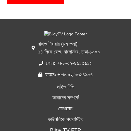
রাহাত টাওয়ার (৮ম তলা)
১৪ লিংক রোড, বাংলামটর, ঢাকা-১০০০
ফোন: +৮৮-০২-৯৬১৩৬১৫
ফ্যাক্সঃ +৮৮-০২-৯৬৬৪৯৮৪
লাইভ টিভি
আমাদের সম্পর্কে
যোগাযোগ
ডাউনলিংক প্যারামিটার
Bijoy TV FTP