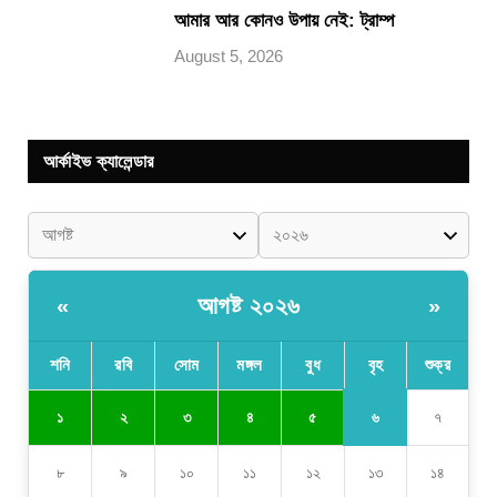
আমার আর কোনও উপায় নেই: ট্রাম্প
August 5, 2026
আর্কাইভ ক্যালেন্ডার
আগষ্ট ২০২৬
«
»
শনি
রবি
সোম
মঙ্গল
বুধ
বৃহ
শুক্র
৬
১
২
৩
৪
৫
৭
৮
৯
১০
১১
১২
১৩
১৪