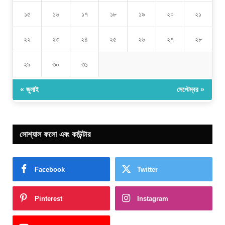
১৫
১৬
১৭
১৮
১৯
২০
২১
২২
২৩
২৪
২৫
২৬
২৭
২৮
২৯
৩০
৩১
« জুলাই
সেপ্টেম্বর »
সোশ্যাল ফলো এবং কাউন্টার
Facebook
Twitter
Pinterest
Instagram